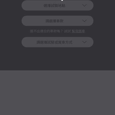
選擇試騎地點
請選擇車款
選不出適合的車款嗎？ 試試
幫我選車
請選擇試騎或賞車方式