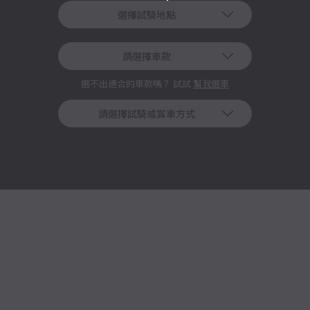
選擇試騎地點
請選擇車款
選不出適合的車款嗎？ 試試
幫我選車
請選擇試騎或賞車方式