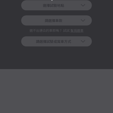
選擇試騎地點
請選擇車款
選不出適合的車款嗎？ 試試
幫我選車
請選擇試騎或賞車方式