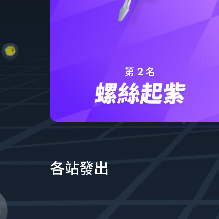
第
名
2
各站發出