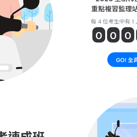
重點複習監理
每 4 位考生中有 
0
0
0
GO! 