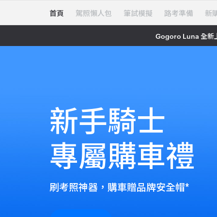
首頁
駕照懶人包
筆試模擬
路考準備
新
Gogoro Lun
新手騎士
專屬購車禮
刷考照神器，購車贈品牌安全帽
*