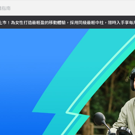
購指南
a 全新上市！為女性打造最輕盈的移動體驗，採用同級最輕中柱，限時入手享每月資