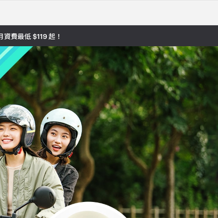
費最低 $119 起！