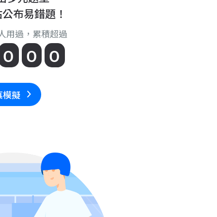
站公布易錯題！
1 人用過，累積超過
0
0
0
全真模擬