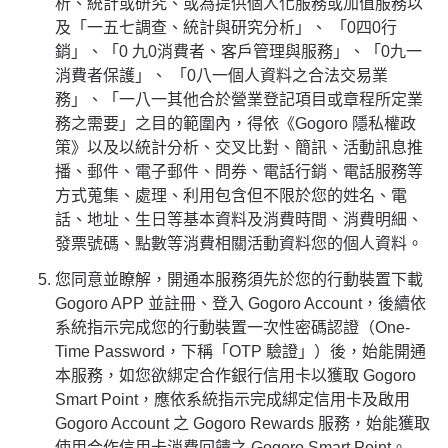
析、統計或研究、或為提供個人化服務或加值服務以
及「一五七調查、統計與研究分析」、 「0四0行
銷」、「0 九0消費者、客戶管理與服務」、「0九一
消費者保護」、 「0八一個人資料之合法交易業
務」、「一八一其他合於營業登記項目或章程所定業
務之需要」之目的範圍內，得依《Gogoro 隱私權政
策》以及以統計分析、交叉比對、簡訊、活動訊息推
播、郵件、電子郵件、問券、電話行銷、電話服務等
方式蒐集、處理、利用包含但不限於您的姓名、電
話、地址、生日等基本資料及消費時間、消費明細、
發票號碼、點數等消費相關活動資料您的個人資料。
您同意並瞭解，開通本服務須先於您的行動裝置下載
Gogoro APP 並註冊、登入 Gogoro Account，後續依
系統指示完成您的行動裝置一次性密碼認證（One-
Time Password，下稱「OTP 驗證」）後，始能開通
本服務，如您欲綁定合作銀行信用卡以獲取 Gogoro
Smart Point，應依系統指示完成綁定信用卡及啟用
Gogoro Account 之 Gogoro Rewards 服務，始能獲取
使用合作信用卡消費回饋之 Gogoro Smart Point。