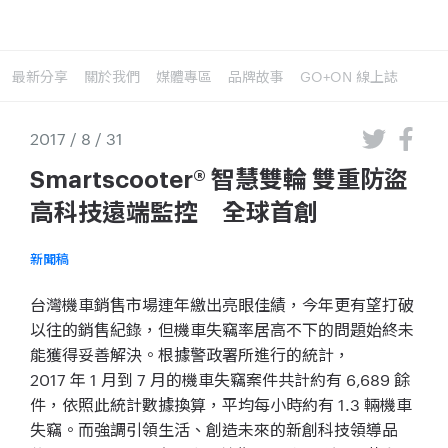
最新分享
關於我們
媒體專區
品牌故事
GO+ON 線上誌
2017 / 8 / 31
Smartscooter® 智慧雙輪 雙重防盜
高科技遠端監控 全球首創
新聞稿
台灣機車銷售市場連年繳出亮眼佳績，今年更有望打破
以往的銷售紀錄，但機車失竊率居高不下的問題始終未
能獲得妥善解決。根據警政署所進行的統計，
2017
年
1
月到
7
月的機車失竊案件共計約有
6,689
餘
件，依照此統計數據換算，平均每小時約有
1.3
輛機車
失竊。而強調引領生活、創造未來的新創科技領導品