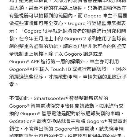
為了避免愛車被偷，大部分的消費者會在購車後加購機
車大鎖，甚至
不停的在馬路上繞圈，只為把車輛停放在
有監視器可以拍攝到的範圍
內，而
Gogoro
車主不需要
做這些事情即可完全安心，
Go
goro
行銷總監陳彥揚表
示：「
Gogoro
很早就針對消費
者的顧慮進行研究和開
發，在今年五月底上市的
Gogoro 2
系列應用了全球首
創的雙重防盜鎖的功能，讓原本已經非常可靠
的防盜安
全機制更上層樓。除了以
Gogoro
鑰匙或是
Gogoro® APP
進行第一層的解鎖外，車主亦可利用
Gogoro®APP
輸入
Touch ID
或進行密碼認證」，因必
須經過這些程序，才能啟動車輛，車
輛失竊的風險近乎
零。
不僅如此，
Smartscooter®
智慧雙輪所搭配的
Gogoro®
智慧電池從交車後即開始啟動。如果進行交
換的
Gogoro®
智慧電池是配對於被通報失竊的車輛，
GoSta
tion®
電池交換站就會主動將
Gogoro®
智慧電池
鎖
住，不會釋出新的
Gogoro®
智慧電池，
該失竊車輛
將面臨無動力可用的狀況，進而達到抑制失竊的效果，