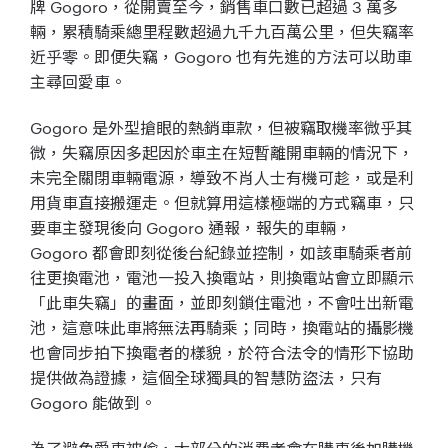
牌
Gogoro
，從開賣至今，銷售車口數已超過
3 萬多
輛，累積騎乘總里程數超過九千九百萬公里，但失竊率
近乎零。即便失竊，
Gogoro
也有先進的方法可以助車
主尋回愛車。
Gogoro
是外型搶眼的熱銷車款，但被竊取機率微乎其
微，失
竊原因多起因於車主在短暫離開車輛的情況下，
未完全關閉車輛電源
，導致不肖人士有機可趁，或是利
用貨車直接搬運走。
但就算用這樣極端的方式竊車，只
要車主發現後向
Gogoro
通
報，報失的車輛，
Gogoro
都會即刻從後台紀錄並控制，
如該車騎乘者前
往更換電池，電池一投入換電站，
則換電站會立即顯示
「此車失竊」的畫面，並即刻鎖住電池，
不會吐出新電
池，這意味此車將無法再騎乘；同時，
換電站的攝影機
也會同步拍下換電者的樣貌，於符合法令的情形下協
助
提供做為證據，這個全球獨具的智慧防盜法，只有
Gogoro
能做到。