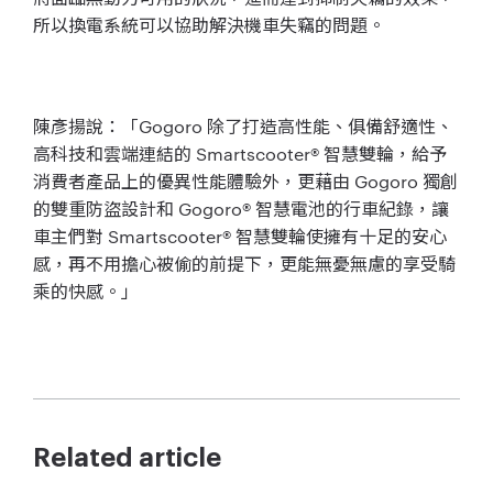
所
以換電系統可以協助解決機車失竊的問題。
陳彥揚說：「
Gogoro
除了打造高性能、俱備舒適性、
高科技和
雲端連結的
Smartscooter®
智慧雙輪，
給予
消費者產品上的優異性能體驗外，更藉由
Gogoro
獨創
的雙重防盜設計和
Gogoro®
智慧電池的行車紀錄，
讓
車主們對
Smartscooter®
智慧雙輪使擁有十足的安
心
感，再不用擔心被偷的前提下，更能無憂無慮的享受騎
乘的快感。
」
Related article