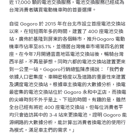
近
17,000
顆的電池交換服務，
電池交換服務已經成為
台灣消費者購買電動機車時的首要選擇。
自從
Gogoro
於
2015
年在台北市設立首座電池交換站
以來，在短短兩年多的時間，建置了
400
座電池交換
站，廣佈於基隆到屏東的各個縣市，推升
Gogoro
電動
機車市佔率至
85.1%
，並穩居台灣機車市場第四名的寶
座。
在今年
7
月開通雲嘉地區電池交換站後，暢騎台灣
西半部，
不再是夢想。同時六都的電池交換站建置更來
到一公里一站。
Gog
oro
行銷總監陳彥揚說：「我們會
依據人口密集度、
車輛密極度以及道路的重要性來建置
及調度電池交換站。
根據車主換電的大數據分析，換電
最密集的電池交換站位於
Gogoro
永和中正店，而換電
的尖峰時刻不外乎是上、下班的時間。
有趣的是，雖然
全台已經有將近
400
座電池交換站，但每位消費者平
均只會造訪其中的
3-4
站來更換電池。證明
Gogoro
能
源網路的大數據分析，能計算出消費者換電池的使用行
為模式，
滿足車主們的需求。」