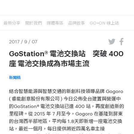
最新分享
關於我們
媒體專區
品牌故事
GO+ON 線上誌
2017 / 9 / 07
GoStation® 電池交換站 突破 400
座 電池交換成為市場主流
新聞稿
結合智慧能源與智慧交通的新創科技領導品牌
Gogoro
(
睿能創意股份有限公司
)
今日公佈全台建置與營運中
的
GoStation®
電池交換站已達
400
站，再度創造新的
里程碑。從
2015
年
7
月至今，
Gogoro
在基隆到屏東
的台灣西半部地區，平均每
1.8
天即新增一座電池交換
站，最近一個月，
每日提供將近四萬名車主接