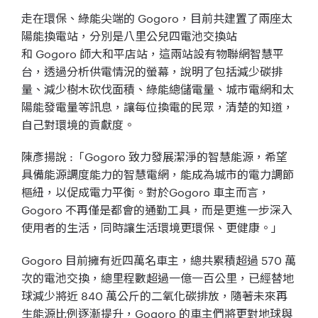
走在環保、綠能尖端的
Gogoro
，目前共建置了兩座太
陽能換電站，
分別是八里公兒四電池交換站
和
Gogoro
師大和平店站，這兩站設有物聯網智慧平
台，
透過分析供電情況的螢幕，說明了包括減少碳排
量、
減少樹木砍伐面積、綠能總儲電量、
城市電網和太
陽能發電量等訊息，讓每位換電的民眾，清楚的知道，
自己對環境的貢獻度。
陳彥揚說
:
「
Gogoro
致力發展潔淨的智慧能源，希望
具備能源調度能力的智慧電網，
能成為城市的電力調節
樞紐，以促成電力平衡。對於
Gogoro
車主而言，
Gogoro
不再僅是都會的通勤工具，而是更進一步深入
使用者的生活，
同時讓生活環境更環保、更健康。」
Gogoro
目前擁有近四萬名車主，總共累積超過
570
萬
次的電池交換，總里程數超過一億一百公里，已經替地
球減少將近
840
萬公斤的二氧化碳排放，隨著未來再
生能源比例逐漸提升，
Gogo
ro
的車主們將更對地球與