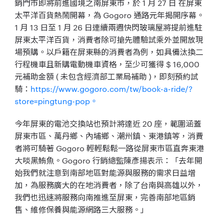
銷門市即將前進國境之南屏東市，於 1 月 27 日 在屏東
太平洋百貨熱鬧開幕，為 Gogoro 通路元年揭開序幕。
1 月 13 日至 1 月 26 日連續兩週快閃玻璃屋將提前進駐
屏東太平洋百貨，消費者除可搶先體驗試乘外並開放現
場預購。以戶籍在屏東縣的消費者為例，如具備汰換二
行程機車且新購電動機車資格，至少可獲得 $ 16,000
元補助金額 ( 未包含經濟部工業局補助 )，即刻預約試
騎：
https://www.gogoro.com/tw/book-a-ride/?
store=pingtung-pop。
今年屏東的電池交換站也預計將達近 20 座，範圍涵蓋
屏東市區、萬丹鄉、內埔鄉、潮州鎮、東港鎮等，消費
者將可騎著 Gogoro 輕輕鬆鬆一路從屏東市區直奔東港
大啖黑鮪魚。Gogoro 行銷總監陳彥揚表示：「去年開
始我們就注意到南部地區對能源與服務的需求日益增
加，為服務廣大的在地消費者，除了台南與高雄以外，
我們也迅速將服務向南推進至屏東，完善南部地區銷
售、維修保養與能源網路三大服務。」