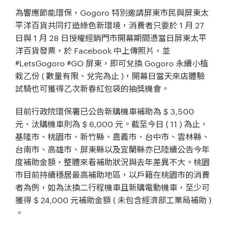
為響應節能環保，Gogoro 特別邀請屏東市民與屏東太
平洋百貨共同打造綠色新環境，消費者只要於 1 月 27
日與 1 月 28 日授權經銷門市開幕期間憑當日屏東太平
洋百貨發票，於 Facebook 中上傳照片，並
#LetsGogoro #GO 屏東，即可兌換 Gogoro 永續小植
栽乙份 ( 數量有限、兌完為止 )，開幕日當天來店體驗
試騎也可獲得乙次新春紅包袋的抽獎機會。
目前行政院環保署已公告新購機車補助為 $ 3,500
元、汰購機車則為 $ 6,000 元。截至今日 ( 11 ) 為止，
基隆市、桃園市、新竹縣、嘉義市、台中市、雲林縣、
台南市、高雄市、屏東縣以及宜蘭縣亦已陸續公告今年
度補助金額，整體來看補助狀況與去年差異不大。桃園
市目前持續穩居最高補助地區，以戶籍在桃園市的消費
者為例，如為汰換二行程機車且新購電動機車，至少可
獲得 $ 24,000 元補助金額 ( 未包含經濟部工業局補助 )
。