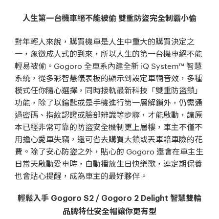
人生第一台機車絕不能被偷 雙重防盜完全制霸小偷
對年輕人來說，購買機車是人生中重大的購買決定之
一，象徵成人式的到來，所以人生的第一台機車絕不能
輕易被偷。Gogoro 全車系內建全新 iQ System™ 智慧
系統，從多彩智慧儀表板的顯示到設定車輛音效，多種
模式任你隨心選擇，同時接軌最新科技「雙重防盜鎖」
功能，除了以鑰匙或是手機進行第一層解鎖外，仍需通
過密碼、指紋認證或臉部辨識等步驟，才能啟動，讓原
本已經非常可靠的防盜安全機制更上層樓，車主不僅不
用擔心愛車失竊，還可省去購買大鎖或丟車賠車險的花
費。除了安心防盜之外，貼心的 Gogoro 還會在車主生
日當天啟動愛車時，自動播放生日快樂歌，連定期保養
也會貼心提醒，成為車主的最好夥伴。
輕鬆入手 Gogoro S2 / Gogoro 2 Delight 智慧雙輪
品牌特仕安全帽讓你更有型