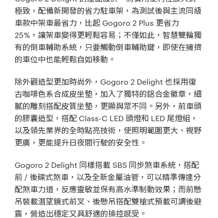
極致，配備新開發的省力駐車架，為測試後與主流同級
車款中架車最省力，比起 Gogoro 2 Plus 更省力
25%，讓架車變得更輕鬆容易；不僅如此，智慧雙輪獨
有的倒車輔助系統，只要觸動倒車輔助鍵，即使在擁擠
的車位中也能輕鬆自如移動。
除外觀造型更加時尚外，Gogoro 2 Delight 也採用復
古咖啡色系合成皮坐墊，加入了獨特的鋁合金徽章，細
膩的雕刻搭配皮質坐墊，更顯與眾不同。另外，前車頭
的膠囊造型，搭配 Class-C LED 頭燈和 LED 尾燈組，
以及領先業界的全時點亮技術，使照明範圍更大、視野
更廣，更能提升日夜間行駛的安全性。
Gogoro 2 Delight 同樣搭載 SBS 同步煞車系統，搭配
前 / 後碟式煞車，以及全新金屬油管，可以精準傳達分
配煞車力道，反應靈敏並保有高水準制動效果；而前懸
吊裝載潛望鏡式前叉、後懸吊搭配雙槍式預載可調後避
震，營造出穩定又具舒適的操控感受。