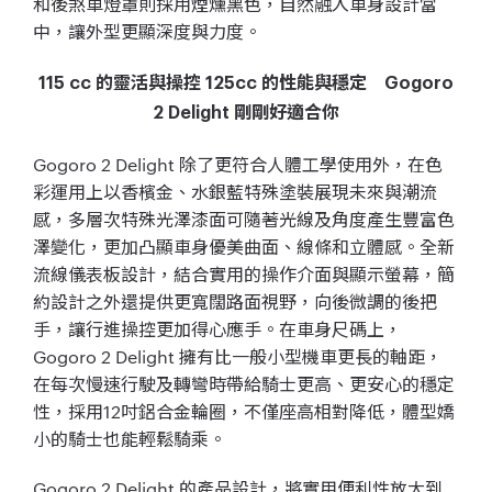
和後煞車燈罩則採用煙燻黑色，自然融入車身設計當
中，讓外型更顯深度與力度。
115 cc 的靈活與操控 125cc 的性能與穩定 Gogoro
2 Delight 剛剛好適合你
Gogoro 2 Delight 除了更符合人體工學使用外，在色
彩運用上以香檳金、水銀藍特殊塗裝展現未來與潮流
感，多層次特殊光澤漆面可隨著光線及角度產生豐富色
澤變化，更加凸顯車身優美曲面、線條和立體感。全新
流線儀表板設計，結合實用的操作介面與顯示螢幕，簡
約設計之外還提供更寬闊路面視野，向後微調的後把
手，讓行進操控更加得心應手。在車身尺碼上，
Gogoro 2 Delight 擁有比一般小型機車更長的軸距，
在每次慢速行駛及轉彎時帶給騎士更高、更安心的穩定
性，採用12吋鋁合金輪圈，不僅座高相對降低，體型嬌
小的騎士也能輕鬆騎乘。
Gogoro 2 Delight 的產品設計，將實用便利性放大到