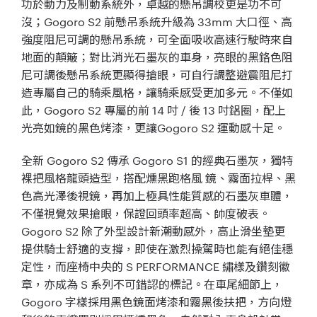
功於動力及制動系統外，卓越的懸吊調校更是功不可
沒；Gogoro S2 前懸吊系統升級為 33mm 大口徑、高
強度阻尼可調的懸吊系統，可全面吸收高速行駛時來自
地面的顛簸；對比消光石墨灰的車身，亮眼的黑鉻色阻
尼可調後懸吊系統更顯得搶眼，可自行調整避震阻尼打
造專屬自己的騎乘風格，讓騎乘感受更加多元。不僅如
此，Gogoro S2 專屬的前 14 吋 / 後 13 吋鋁圈，配上
光亮如鏡的黑色烤漆，更讓Gogoro S2 運動感十足。
全新 Gogoro S2 傳承 Gogoro S1 的經典石墨灰，獨特
裸把風格龍頭造型，搭配燻黑跑格風 鏡、霧面拉桿、黑
色高光澤後視鏡，再加上極具性能質感的石墨灰車體，
不僅視覺效果搶眼，保證回頭率超高、帥度破表。
Gogoro S2 除了外型設計新潮動感外，高止滑坐墊更
提供騎士舒適的支撐，即使在激烈操駕時也能有絕佳穩
定性，而座椅中央的 S PERFORMANCE 繡樣及鑽刻徽
章，亦成為 S 系列不可錯認的標記。在車尾細節上，
Gogoro 字樣採用黑色鏡面烤漆和霧黑後扶把，方向燈