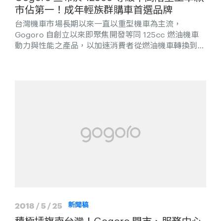
市佔第一！成年輕族群購車首選品牌
台灣機車市場長期以來一直以重型機車為主流，
Gogoro 自創立以來即聚焦開發等同 125cc 燃油機車
動力與性能之產品，以加速消費者從燃油機車轉換到電
動機車，今日（15）更宣布於 5 月份 125cc 重型車款
市佔率已高達 12%，Gogoro 2 系列甚至成為 2018 年
125cc 同級車款銷售第一(備註)，代表 Smartscooter
智慧雙輪和以電池交換為主、電池充電為輔的 Gogoro
能源網路，確實相當貼近消費者真實需求。隨著
Gogoro S2 與 Gogoro 2 Delight 的上市，近期門市已
吸引不少賞車人潮，極具創意的「Gogoro 新朋友」光
采霓虹藝術門市櫥窗設計成為熱門打卡點，為城市街頭
帶來不一樣的風景。
2018 / 5 / 25
新聞稿
積極插旗南台灣！Gogoro 門市、服務中心