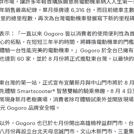
年輕族群市場，讓許多年輕首購族願意將電動機車納入人生第一台
銷售最高紀錄，單月掛牌達 6,316 台，而目前總車主數也
億公里的總里程數，再次為台灣電動機車發展寫下新的里程
彥揚表示：「一直以來 Gogoro 皆以消費者的使用便利性
心的拓點，在短短三年半的時間，將轉換電動機車的門
驗一台性能完美的電動機車。」Gogoro 於全台已擁有將
達到 60 家，並於 8 月份將正式進駐東台灣，以最快
發展東台灣的第一站，正式宣布宜蘭新月與中山門市將於 8 月
Smartscooter® 智慧雙輪的騎乘樂趣，8 月 4 日至 8
提前熱鬧現身新月老樹廣場，消費者除可體驗試乘外並開放現
 元 Gogoro 品牌安全帽。
以外，Gogoro 也已於七月份開出高雄楠梓益群門市、
八月份再設立台北天母忠誠門市、文山木新門市、三重