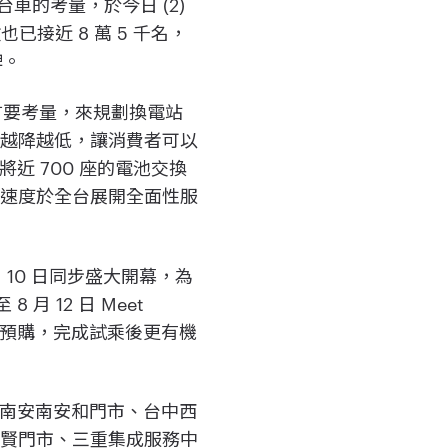
車的考量，於今日 (2)
已接近 8 萬 5 千名，
碑。
為首要考量，來規劃換電站
檻越降越低，讓消費者可以
近 700 座的電池交換
的速度於全台展開全面性服
 10 日同步盛大開幕，為
 月 12 日 Meet
場預購，完成試乘後更有機
台南安南安和門市、台中西
集賢門市、三重集成服務中