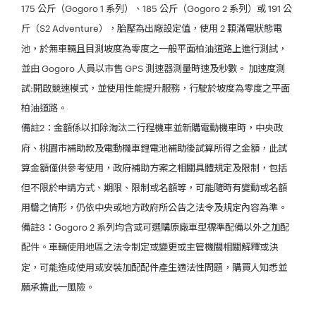
175 公斤（Gogoro 1 系列）、185 公斤（Gogoro 2 系列）或 191 公
斤（S2 Adventure），胎壓為出廠設定值，使用 2 顆滿電狀態電
池，於無車輛且目測坡度為零度之一般平面柏油道路上進行測試，
並由 Gogoro 人員以市售 GPS 測速器測量時速及秒數。 加速度測
試:開啟競速模式，並使用性能提升服務，行駛於坡度為零度之平面
柏油道路。
備註2：金額係以扣除淘汰二行程機車並新購電動機車時，中央政
府、桃園市補助款及電動機車鋰電池補助後試算所得之金額，此試
算金額僅供參考使用，政府補助方案之相關具體規定及限制，包括
但不限於申請方式、期限、限制或名額等，可能隨時有變動或名額
用罄之情形，仍依中央或地方政府所公告之法令及規定內容為準。
備註3：Gogoro 2 系列均含或可選購原廠車型標準配備以外之加配
配件。車輛使用地區之法令制定或變更或主管機關相關解釋或決
定，可能造成使用或安裝加配配件產生適法性問題，購買人知悉並
願承擔此一風險。