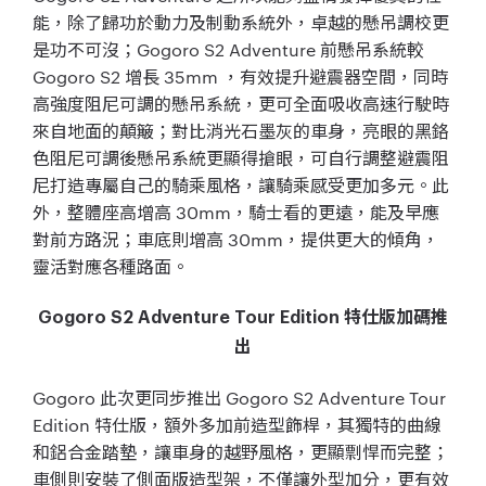
能，除了歸功於動力及制動系統外，卓越的懸吊調校更
是功不可沒；Gogoro S2 Adventure 前懸吊系統較
Gogoro S2 增長 35mm ，有效提升避震器空間，同時
高強度阻尼可調的懸吊系統，更可全面吸收高速行駛時
來自地面的顛簸；對比消光石墨灰的車身，亮眼的黑鉻
色阻尼可調後懸吊系統更顯得搶眼，可自行調整避震阻
尼打造專屬自己的騎乘風格，讓騎乘感受更加多元。此
外，整體座高增高 30mm，騎士看的更遠，能及早應
對前方路況；車底則增高 30mm，提供更大的傾角，
靈活對應各種路面。
Gogoro S2 Adventure Tour Edition 特仕版加碼推
出
Gogoro 此次更同步推出 Gogoro S2 Adventure Tour
Edition 特仕版，額外多加前造型飾桿，其獨特的曲線
和鋁合金踏墊，讓車身的越野風格，更顯剽悍而完整；
車側則安裝了側面版造型架，不僅讓外型加分，更有效