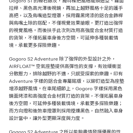
Gogoro S1 的礫石銀灰，獨特裸把風格龍頭造型、霧面
拉桿、黑色高光澤後視鏡，再加上越野風格十足的護手
高把，以及鳥嘴造型燈罩，採用霧黑烤漆的鋁合金飾桿
與鳥嘴土除的搭配，不僅視覺效果搶眼，更打造出強悍
的視覺風格。而後扶手此次則改用高強度合金材質打造
的貨架，不僅拓展車身後方空間，可延伸多種裝載情
境，承載更多探險樂趣。
Gogoro S2 Adventure 除了強悍的外型設計之外，
AIRFLOAT™ 空氣座墊提供高彈性的支撐，有效緩衝並
分散壓力，排除越野的不適，只感受探索的樂趣。印有
Adventure 字樣的鋁合金專屬銘版，以鉚釘造型為座墊
增添越野風情。在車尾細節上，Gogoro 字樣採用黑色
鏡面烤漆和高強度合金材質打造的貨架，不僅拓展車身
後方空間，可延伸多種裝載情境，承載更多探險樂趣；
而方向燈和後煞車燈罩則採用煙燻黑色，自然融入車身
設計當中，讓外型更顯深度與力度。
Gogoro S2 Adventure 之所以能夠盡情發揮優異的性