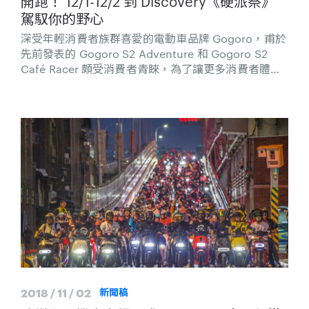
開跑！ 12/1-12/2 到 Discovery《硬派祭》
駕馭你的野心
深受年輕消費者族群喜愛的電動車品牌 Gogoro，甫於
先前發表的 Gogoro S2 Adventure 和 Gogoro S2
Café Racer 頗受消費者青睞，為了讓更多消費者體驗
到 Gogoro Smartscooter® 智慧雙輪的極致魅力，
Gogoro 將舉辦 Gogoro S Performance 全台巡迴試
乘活動，首站將來到 Discovery 所舉辦的《硬派祭》
活動，時間為 12/1 (六)、12/2 (日) 兩天週末，地點於
龍門露營區 ( 新北市貢寮區興隆街100號 ) 舉行，活動
免費入場，於 Gogoro 硬派祭免費體驗試乘活動並完
成填寫問卷後即可獲得精美品牌贈品！
2018 / 11 / 02
新聞稿