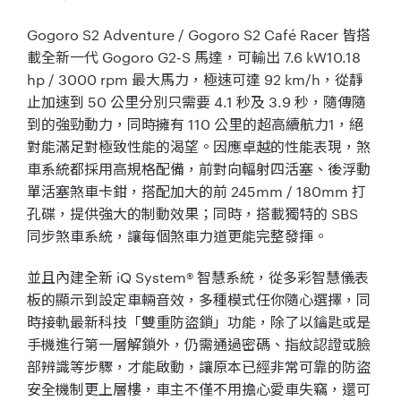
Gogoro S2 Adventure / Gogoro S2 Café Racer 皆搭
載全新一代 Gogoro G2-S 馬達，可輸出 7.6 kW10.18
hp / 3000 rpm 最大馬力，極速可達 92 km/h，從靜
止加速到 50 公里分別只需要 4.1 秒及 3.9 秒，隨傳隨
到的強勁動力，同時擁有 110 公里的超高續航力1，絕
對能滿足對極致性能的渴望。因應卓越的性能表現，煞
車系統都採用高規格配備，前對向輻射四活塞、後浮動
單活塞煞車卡鉗，搭配加大的前 245mm / 180mm 打
孔碟，提供強大的制動效果；同時，搭載獨特的 SBS
同步煞車系統，讓每個煞車力道更能完整發揮。
並且內建全新 iQ System® 智慧系統，從多彩智慧儀表
板的顯示到設定車輛音效，多種模式任你隨心選擇，同
時接軌最新科技「雙重防盜鎖」功能，除了以鑰匙或是
手機進行第一層解鎖外，仍需通過密碼、指紋認證或臉
部辨識等步驟，才能啟動，讓原本已經非常可靠的防盜
安全機制更上層樓，車主不僅不用擔心愛車失竊，還可