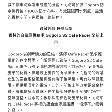
減少停車時與鄰車碰撞的機會，同時可加裝 Gogoro 防
水攜行包，100% 防水布料，有效阻隔雨水濕氣，靈活
的置物空間，完備每一趟征途。
致敬經典 任隨我型
獨特的自我個性追求 Gogoro S2 Café Racer 全新上
市
Gogoro 以創新動力的思維，演繹 Café Racer 追求輕
量化的速度哲學，向街頭經典致敬。Gogoro S2 Café
Racer 車色仍然使用經典的深焙棕，前面板則使用仿真
皮革的材質，像是披上皮衣的街頭紳士，而極簡的俐落
造型的栗色跑格風鏡與經典端子後照鏡，可有效降低風
阻，提供更清晰的視域。此外，前後土除改用鋁合金材
質，讓車輛多添質感，在坐墊部分也採用AIRFLOAT™
空氣座墊，並跟前面板都採用棕色仿皮革材質，同時印
有 Café Racer 字樣的鋁合金專屬銘版 ，增添不少獨特
的品味。