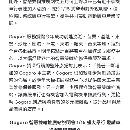
此外，智慧雙輪推廣站從五月份上線以來已有近千家機
車行表達加入意願，將於 1/15 將舉辦對外說明會，積
極協助傳統機車行轉型，攜手共同帶動電動機車產業發
展。
Gogoro 服務據點今年成功前進澎湖、苗栗、基隆、東
勢、沙鹿、鹿港、草屯、東港、羅東、台東等地，插旗
全台各個縣市。明年拓點計畫將著重在加速設立服務中
心，以大幅舒緩各地的智慧雙輪維修保養服務需求，
Gogoro 資深行銷總監陳彥揚對此表示：「隨著不斷增
加的 Gogoro 車主數，Gogoro 也加緊腳步規劃通路策
略的佈局，於明年大幅拓展服務中心以提供廣大車主完
善維修保養服務。另一方面，也積極推動智慧雙輪推廣
站，讓傳統車行也有機會加入電動機車推廣行列，更協
助 Gogoro 創造與消費者的多元接觸點，提升品牌與產
品溝通的廣度。」
Gogoro 智慧雙輪推廣站說明會 1/15 盛大舉行 邀請車