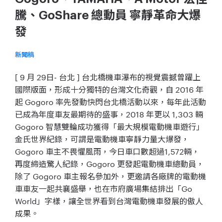
騰、GoShare 總動員 寧靜革命大爆
發
新聞稿
[ 9 月 29日- 台北 ] 台北橋機車瀑布的視覺震撼曾躍上
國際版面，形成十分獨特的台灣文化奇觀，自 2016 年
起 Gogoro 率先發動快閃台北橋活動以來，每年此活動
已成為年度車友最期待的盛事，2018 年更以 1,303 輛
Gogoro 智慧雙輪成功獲得「最大規模電動機車遊行」
金氏世界紀錄，可謂是電動機車寧靜力量大爆發，
Gogoro 車主不畏懼風雨，今日車口數超過1,572輛，
再度締造驚人紀錄，Gogoro 更發起電動機車總動員，
除了 Gogoro 車主報名參加外，更邀請各廠牌的電動機
車車友一起共襄盛舉，也在市府廣場集結排出「Go
World」字樣，讓全世界看到台灣電動機車發展的傲人
成果。