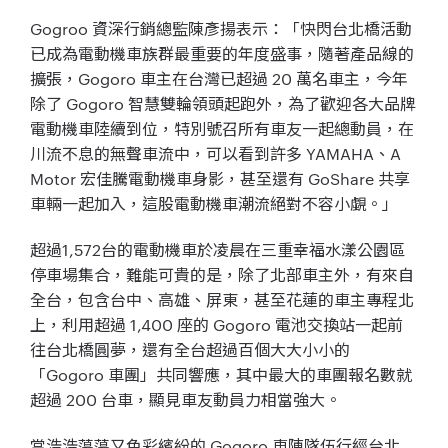
Gogroo 資深行銷總監陳彥揚表示：「快閃台北橋活動
已成為電動機車族群最重要的年度盛事，隨著產品線的
擴張，Gogoro 車主在台灣已超過 20 萬名車主，今年
除了 Gogoro 智慧雙輪領頭起跑外，為了歡迎各大品牌
電動機車陸續到位，特別號召所有車友一起總動員，在
川流不息的無聲車流中，可以看到許多 YAMAHA、A
Motor 宏佳騰電動機車身影，甚至還有 GoShare 共享
車輛一起加入，這股電動機車潮流絕對不容小覷。」
超過1,572台的電動機車於凌晨在三重幸福水漾公園區
停車場集合，難能可貴的是，除了北部車主外，有來自
全台，包含台中、高雄、屏東，甚至花蓮的車主專程北
上，利用超過 1,400 座的 Gogoro 電池交換站一起前
往台北橋圓夢，還有全台超過百個大大小小的
「Gogoro 車團」共同響應，其中最大的車團報名數就
超過 200 台車，顯見車友動員力相當強大。
當浩浩蕩蕩又色彩繽紛的 Gogoro 車陣隊伍行經台北