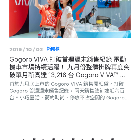
2019 / 10 / 02
新聞稿
Gogoro VIVA 打破首週週末銷售紀錄 電動
機車市場持續活躍！ 九月份整體掛牌再度突
破單月新高達 13,218 台 Gogoro VIVA™ 羽
量級智慧雙輪登入台北時裝週 前衛之姿成打
甫於九月底上市的 Gogoro VIVA 銷售開紅盤，打破
卡熱點
Gogoro 首週週末銷售紀錄，兩天銷售總計達近六百
台。小巧靈活、簡約時尚、停放不占空間的 Gogoro
VIVA，再度擴張產品線，為市場注入全新的產品級
距。隨著越來越多品牌推出外型與性能兼具的電動機
車，整體市場狀況更加活絡，並同步推升電動機車話題
討論熱度，讓九月份電動機車整體掛牌數達到 13,218
台。