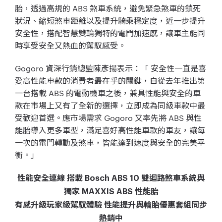
胎，透過高規的 ABS 煞車系統，避免緊急煞車的鎖死
狀況、縮短煞車距離以及提升騎乘穩定度，近一步提升
安全性，搭配智慧雙輪獨特的電門加速感，讓車主能同
時享受安全又熱血的駕馭感受。
Gogoro 資深行銷總監陳彥揚表示：「 安全性一直是喜
愛高性能車款的消費者最在乎的關鍵，自從去年推出第
一台搭載 ABS 的電動機車之後，兼具性能與安全的車
款在市場上又有了全新的選擇，立即成為同級車款中最
受歡迎首選。應市場需求 Gogoro 又率先將 ABS 與性
能胎導入更多車型，滿足喜好高性能車款的車友，讓每
一次的電門轉動及煞車，皆能達到速度與安全的完美平
衡。」
性能安全連線 搭載 Bosch ABS 10 雙迴路煞車系統與
獨家 MAXXIS ABS 性能胎
有感升級玩家級駕馭體驗 性能提升與輪胎優惠套組同步
熱銷中