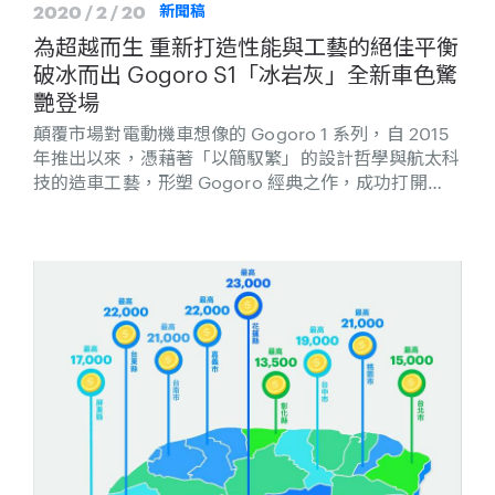
2020 / 2 / 20
新聞稿
為超越而生 重新打造性能與工藝的絕佳平衡
破冰而出 Gogoro S1「冰岩灰」全新車色驚
艷登場
顛覆市場對電動機車想像的 Gogoro 1 系列，自 2015
年推出以來，憑藉著「以簡馭繁」的設計哲學與航太科
技的造車工藝，形塑 Gogoro 經典之作，成功打開
Gogoro 品牌知名度。而源於追求極致性能的 S
Performance 系列，Gogoro S1 是為超越而生的經典
車款， 從靜止加速到時速 50 公里只需 3.7 秒1，為目
前 Gogoro 所有車款中速度最快的巔峰之作，並曾在
TSR 亞洲盃電動機車統規賽中，讓許多國際知名選手對
Gogoro S1 的起步扭力、加速快感及操控性驚豔不
已，在眾多車迷心目中奠定不凡的經典地位，為台灣機
車運動史上寫下嶄新的一頁。如今 Gogoro S1 突破 S
Performance 一貫的黑色基調，以冰川基岩的磨光過
程為靈感，簡潔內斂的全新車色「冰岩灰」破冰層而
出，成為 Gogoro 不敗經典的又一出色力作。