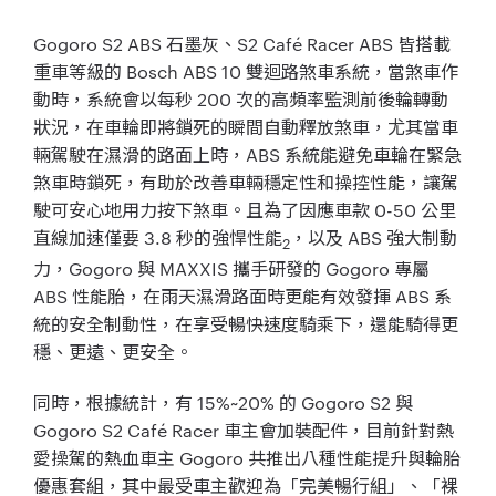
Gogoro S2 ABS 石墨灰、S2 Café Racer ABS 皆搭載
重車等級的 Bosch ABS 10 雙迴路煞車系統，當煞車作
動時，系統會以每秒 200 次的高頻率監測前後輪轉動
狀況，在車輪即將鎖死的瞬間自動釋放煞車，尤其當車
輛駕駛在濕滑的路面上時，ABS 系統能避免車輪在緊急
煞車時鎖死，有助於改善車輛穩定性和操控性能，讓駕
駛可安心地用力按下煞車。且為了因應車款 0-50 公里
直線加速僅要 3.8 秒的強悍性能
，以及 ABS 強大制動
2
力，Gogoro 與 MAXXIS 攜手研發的 Gogoro 專屬
ABS 性能胎，在雨天濕滑路面時更能有效發揮 ABS 系
統的安全制動性，在享受暢快速度騎乘下，還能騎得更
穩、更遠、更安全。
同時，根據統計，有 15%~20% 的 Gogoro S2 與
Gogoro S2 Café Racer 車主會加裝配件，目前針對熱
愛操駕的熱血車主 Gogoro 共推出八種性能提升與輪胎
優惠套組，其中最受車主歡迎為「完美暢行組」、「裸