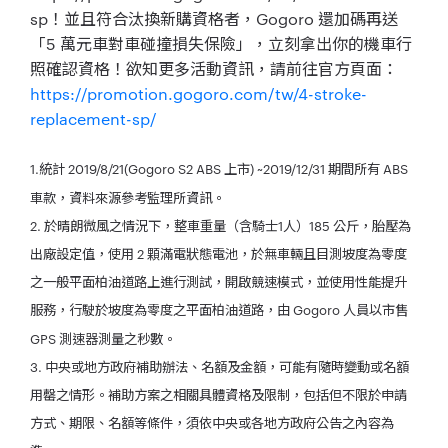
sp！並且符合汰換新購資格者，Gogoro 還加碼再送
「5 萬元車對車碰撞損失保險」，立刻拿出你的機車行
照確認資格！欲知更多活動資訊，請前往官方頁面：
https://promotion.gogoro.com/tw/4-stroke-
replacement-sp/
1.統計 2019/8/21(Gogoro S2 ABS 上市) ~2019/12/31 期間所有 ABS
車款，資料來源參考監理所資訊。
2. 於晴朗微風之情況下，整車重量（含騎士1人）185 公斤，胎壓為
出廠設定值，使用 2 顆滿電狀態電池，於無車輛且目測坡度為零度
之一般平面柏油道路上進行測試，開啟競速模式，並使用性能提升
服務，行駛於坡度為零度之平面柏油道路，由 Gogoro 人員以市售
GPS 測速器測量之秒數。
3. 中央或地方政府補助辦法、名額及金額，可能有隨時變動或名額
用罄之情形。補助方案之相關具體資格及限制，包括但不限於申請
方式、期限、名額等條件，須依中央或各地方政府公告之內容為