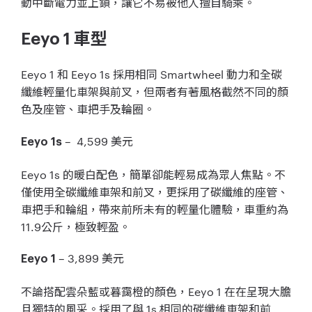
動中斷電力並上鎖，讓它不易被他人擅自騎乘。
Eeyo 1
車型
Eeyo 1
和
Eeyo 1s
採用相同
Smartwheel
動力和全碳
纖維輕量化車
架與前叉，但兩者有著風格截然不同的顏
色及座管、車把手及輪圈。
– 4,599
美元
Eeyo 1s
Eeyo 1s
的暖白配色，簡單卻能輕易成為眾人焦點。
不
僅使用全碳纖維車架和前叉，更採用了碳纖維的座管、
車把手和輪組，帶來前所未有的輕量化體驗，車重約為
11.9
公斤
，極致輕盈。
– 3,899
美元
Eeyo 1
不論搭配雲朵藍或暮靄橙的顏色，
Eeyo 1
在在呈現大膽
且獨特的風采。採用了與
1s
相同的碳纖維車
架和前