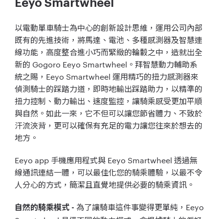
Eeyo Smartwheel
以電動單車騎士為中心的創新設計思維，
運用公司內部
既有的先進技術，將馬達、電池、
多種感測器及智慧連
線功能，高度整合進小巧而緊緻的輪轂之中，
造就出全
新的
Gogoro Eeyo Smartwheel
。拜智慧動力輔助系
統之賜，
Eeyo Smartwheel
運用精巧的扭力感測器來
偵測騎士的踩踏力
道，即時地輸出踩踏助力，以精準的
扭力控制、動力輸出、
速度監控，讓騎乘感受更加平順
與自然。如此一來，
它不但可以讓您節省體力、不致於
汗流浹背，
更可以確保有充足的電力讓您往來於想去的
地方。
Eeyo app
手機應用程式與
Eeyo Smartwheel
透過無
線通訊連結一體，
可以最佳化您的騎乘體驗，以最不令
人分心的方式，
簡潔且直覺地提供必要的騎乘資訊。
為了讓騎車這件事變得更單純，
Eeyo
自然的騎乘模式
-