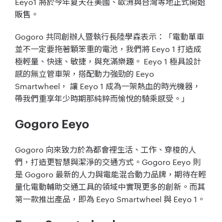
Eey
o1
將於今年夏天在美國、歐洲與台灣等地正式開始
販售。
Gogoro
共同創辦人暨執行長陸學森表示：「
電動單車
並不一定要拖著顆笨重的電池，我們將
Eeyo 1
打造成
極輕量、快速、敏捷，與充滿樂趣。
Eeyo 1
極具設計
感的無立管車架，搭配動力強勁的
Eeyo
Smartwheel
， 讓
Eeyo 1
成為一架熱血的時光機器，
帶我們重享年少時期那純粹而愉悅的騎乘感受。」
Gogoro Eeyo
Gogoro
向來致力於為都會裡生活、工作、穿梭的人
們，
打造更智慧與潔淨的交通方式。
Gogoro Eeyo
則
是
Gogoro
最新的人力與電能混合動力品牌，
期待在輕
量化電動輔助交通工具的領域中實現更多的創新。
而其
第一款推出產品，即為
Eeyo Smartwheel
與
Eeyo 1
。