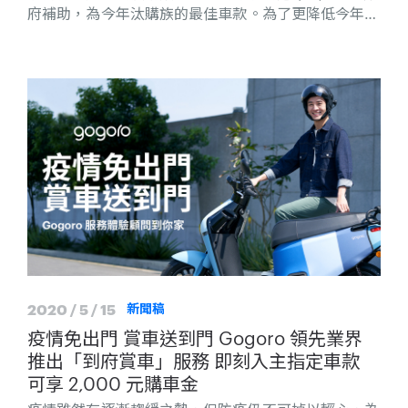
府補助，為今年汰購族的最佳車款。為了更降低今年消
費者入手電動機車的門檻，Gogoro 宣布 6/1（一）至
6/30 (二) 止，購買 Gogoro VIVA 系列即享「第一年
月付 $299 騎到飽」，同時再加碼贈送「 $1,000 配件
折扣金」(僅限折抵 Gogoro VIVA 系列配件)，活動詳
情請參考官方網站：
https://promotion.gogoro.com/tw/gogoro-viva-
series-june-sp。
2020 / 5 / 15
新聞稿
疫情免出門 賞車送到門 Gogoro 領先業界
推出「到府賞車」服務 即刻入主指定車款
可享 2,000 元購車金