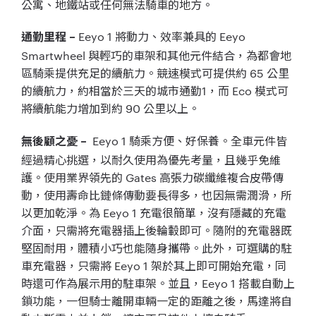
公寓、
地鐵站或任何無法騎車的地方。
Eeyo 1
將動力、效率兼具的
Eeyo
通勤里程
–
Smartwheel
與輕巧的車架和其他元件結合，
為都會地
區騎乘提供充足的續航力。競速模式可提供約
65
公里
的續航力，約相當於三天的城市通勤
1
，而
Eco
模式可
將續航
能力增加到約
90
公里以上。
Eeyo 1
騎乘方便、好保養。全車元件皆
無後顧之憂
–
經過精心挑選，
以耐久使用為優先考量，且幾乎免維
護。使用業界領先的
Gates
高張力碳纖維複合皮帶傳
動，
使用壽命比鏈條傳動要長得多，也因無需潤滑，所
以更加乾淨。為
Eeyo 1
充電很簡單，沒有隱藏的充電
介面，
只需將充電器插上後輪轂即可。隨附的充電器既
堅固耐用，
體積小巧也能隨身攜帶。此外，可選購的駐
車充電器，只需將
Eeyo 1
架於其上即可開始充電，同
時還可作為展示用的駐車架。並且，
Eeyo 1
搭載自動上
鎖功能，一但騎士離開車輛一定的距離之後，
馬達將自