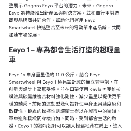
整展示
Gogoro Eeyo
平台的潛力，未來，
Gogoro
Eeyo
將持續推出新產品與解決方案，
並和自行車製造
商與品牌商共同合作，幫助他們運用
Eeyo
Smartwheel
快速整合至未來的電動單車產品線，
共同
加速市場發展。
Eeyo 1 –
專為都會生活打造的超輕量
車
Eeyo 1s
車身重量僅約
11.9
公斤，結合
Eeyo
Smartwheel
與
Eeyo 1
極具設計感的無立管車架，在
創新與設計上毫無妥協。
並在車架使用
Kevlar®
克維拉
纖維與碳纖維複合材料強化
剛性、減少重量以提供更平
穩的騎乘。
前傾的運動型幾何設計使車身更具速度感和
敏捷性，
優異的操控性則讓騎士得以在城市中的街道、
單車道和橋樑間穿梭自如。同時，受到都會生活的啟
發，
Eeyo 1
的獨特設計可以讓人輕鬆地背在肩上，進入