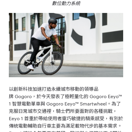
數位動力系統
以創新科技加速打造永續城市移
動的領導品
牌
Gogoro
，於今天發表了極輕量化的
Gogoro Eeyo™
1
智慧電動單車與
Gogoro Eeyo™ Smartwheel
。為了
克服日常城市交通裡，
騎士們所要面對的各種挑戰，
Eeyo 1
首重於帶給使用者靈巧敏捷的騎乘感受，
有別於
傳統電動輔助自行車主要為滿足載物代步的基本需求。