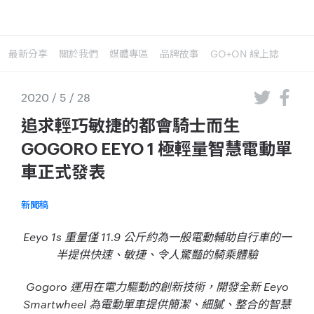
最新分享
關於我們
媒體專區
品牌故事
GO+ON 線上誌
2020 / 5 / 28
追求輕巧敏捷的都會騎士而生
GOGORO EEYO 1 極輕量智慧電動單
車正式發表
新聞稿
Eeyo 1s
重量僅
11.9
公斤約為一般電動輔助自行車的一
半提供快速、敏捷、令人驚豔的騎乘體驗
Gogoro
運用在電力驅動的創新技術，開發全新
Eeyo
Smartwheel
為電動單車提供簡潔、細膩、整合的智慧