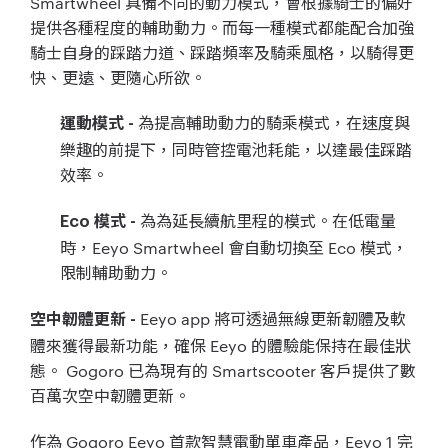
Smartwheel
具備不同的動力模式，
會根據騎士的偏好
提供各種程度的輔助動力。
而每一種模式都能配合加強
騎士自身的踩踏力道、
踩踏頻率及騎乘風格，以騎得更
快、更遠、更隨心所欲。
為提高輔助動力的騎乘模式，
在速度與
運動模式
-
樂趣的前提下，同時管控電池耗能，以達最佳踩踏
效率。
為為延長續航里程的模式。
在低電量
Eco
模式
-
時，
Eeyo Smartwheel
會自動切換至
Eco
模式，
限制輔助動力。
Eeyo app
將可透過無線更新韌體及軟
空中韌體更新 -
體來獲得最新功能，確保
Eeyo
的體驗能保持在最佳狀
態。
Gogoro
已為現有的
Smartscooter
客戶提供了數
百萬次空中韌體更新。
作為
Gogoro Eeyo
首款智慧電動單車產品，
Eeyo 1
完