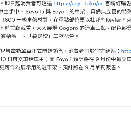
受。即日起消費者可透過
https://eeyo.bike/us
官網訂購愛車
交付到車主手中。 Eeyo 1s 與 Eeyo 1 的車架，具備無立
00 + T800 一級車架材質，在重點部位更以杜邦™ Kevlar
兼顧載重，大大展現 Gogoro 的造車工藝。配色部分 E
搭配「雲朵藍」、「暮靄橙」二款配色。
yo™ 1 智慧電動單車正式開始銷售，消費者可於官方網站：
htt
8 月 10 日可交車給車主；而 Eeyo 1 預計將在 9 月份
更可作為展示用的駐車架，預計將在 9 月單獨販售。