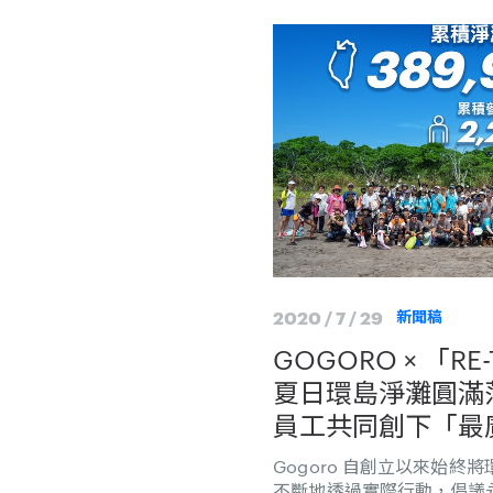
2020 / 7 / 29
新聞稿
GOGORO × 「RE
夏日環島淨灘圓滿
員工共同創下「最
錄 超過 2,000 人共襄盛
Gogoro 自創立以來始
39 萬平方公尺 相
不斷地透過實際行動，倡議永