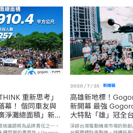
2020 / 7 / 25
新聞稿
-THINK 重新思考」
高雄新地標！Gogo
落幕！ 偕同車友與
新開幕 最強 Gogor
廣淨灘總面積」新紀
大特點「雄」冠全
舉 淨灘面積達
終將環境議題視為品牌責任之一，
深耕台灣電動機車市場的新創品
當於 56 座足球場
續發展的重要性。Gogoro
台服務據點串聯後，持續拓展