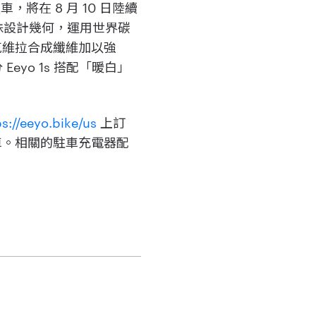
，將在 8 月 10 日陸續
管的特殊設計幾何，運用世界碳
 ® 克維拉合成纖維加以強
eyo 1s 搭配「暖白」
ps://eeyo.bike/us
上訂
中旬交車。相關的駐車充電器配