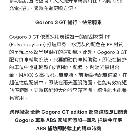
多功能前置物空間，大大提升車輛實用性，內附 USB
充電插孔，隨時充電更顯方便。
Gororo 3 GT 暢行，快意騎乘
Gogoro 3 GT 依舊採用表裡如一的耐刮材質 PP
(Polypropylene) 打造車身，水泥灰的配色在 PP 材質
的呈現上依然呈現很好的運動感。此外，Gogoro 3 GT
配有倒車輔助系統，只要觸動倒車輔助鍵，即使在擁擠
的車位中也能輕鬆自如移動。配備 12 吋消光黑鋁合
金、MAXXIS 高抓地力雙能胎、前後輪標配雙碟煞，在
超值性能配備中，即使在雨天溼滑路面，也能有效縮短
煞停距離。同時搭配超大的行李箱空間，讓性能也能兼
具實用。
跨界探索 全新 Gogoro GT edition 都會跑旅即日開賣
Gogoro 車系 ABS 家族再添加一車款 把握今年底
ABS 補助即將截止的購車時機