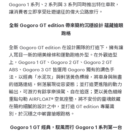
Gogoro 1 系列、2 系列與 3 系列同時推出特仕車款，
讓消費者立即享受壯遊遠征的偉大公路旅行。
全新 Gogoro GT edition 帶來簡約沉穩設計 蘊藏搶眼
跑格
全新 Gogoro GT edition 在設計團隊的打造下，擁有讓
人耳目一新的絕美線條和運動跑格外型。在外觀造型
上，Gogoro 1 GT、Gogoro 2 GT、Gogoro 2 GT
ABS、Gogoro 3 GT 皆運用 Gogoro 獨有的調色手
法，以經典「水泥灰」與俐落黃色標線，將車身與無盡
的道路連結，俐落展現從容姿態；並打造更進階的動力
輸出，可游刃有餘享樂操駕、自在追逐；更以黃色縫線
重點勾勒 AIRFLOAT® 空氣座墊，將不安份的靈魂斂藏
在簡約細膩的設計之中，並打造 GT edition 專屬識
別，於沉穩之中嶄露搶眼跑格。
Gogoro 1 GT 經典，馭風而行 Gogoro 1 系列第一台