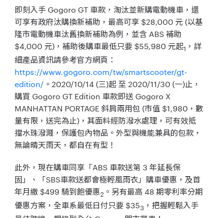
即刻入手 Gogoro GT 車款，淘汰並新購電動機車，還
可享有政府汰購換新補助，最高可享 $28,000 元 (以基
隆市電動機車汰舊換新補助為例，並含 ABS 補助
$4,000 元)，補助後購車最低只要 $55,980 元起
，詳
1
細產品資訊請參考官方網頁：
https://www.gogoro.com/tw/smartscooter/gt-
edition/
。2020/10/14 (三)起 至 2020/11/30 (一)止，
購買 Gogoro GT Edition 車款即送 Gogoro X
MANHATTAN PORTAGE 斜肩兩用包 (市值 $1,980，數
量有限，送完為止)，其面料經防潑水處理，可有效抵
擋水珠潑濺，保護包內物品。外型與機能兼具的包款，
無論晴天雨天，都自在有型！
此外，現在購車同享「ABS 車款送第 3 年延長保
固」、「SBS車款送都會極輕風雨衣」購車優惠，及首
年月繳 $499 騎到飽優惠
。另有最高 48 期零利率分期
2
優惠方案，全車系最低日付只要 $35
，把握輕鬆入手
3