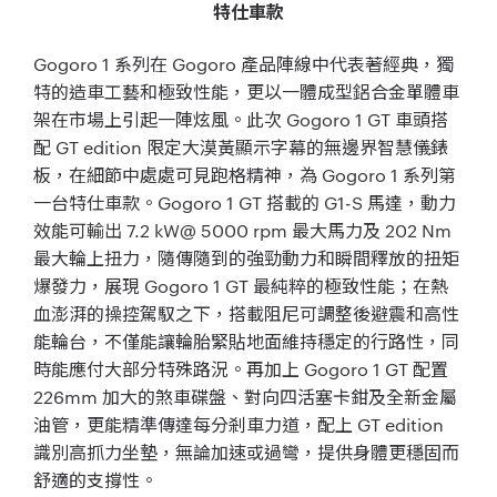
特仕車款
Gogoro 1 系列在 Gogoro 產品陣線中代表著經典，獨
特的造車工藝和極致性能，更以一體成型鋁合金單體車
架在市場上引起一陣炫風。此次 Gogoro 1 GT 車頭搭
配 GT edition 限定大漠黃顯示字幕的無邊界智慧儀錶
板，在細節中處處可見跑格精神，為 Gogoro 1 系列第
一台特仕車款。Gogoro 1 GT 搭載的 G1-S 馬達，動力
效能可輸出 7.2 kW@ 5000 rpm 最大馬力及 202 Nm
最大輪上扭力，隨傳隨到的強勁動力和瞬間釋放的扭矩
爆發力，展現 Gogoro 1 GT 最純粹的極致性能；在熱
血澎湃的操控駕馭之下，搭載阻尼可調整後避震和高性
能輪台，不僅能讓輪胎緊貼地面維持穩定的行路性，同
時能應付大部分特殊路況。再加上 Gogoro 1 GT 配置
226mm 加大的煞車碟盤、對向四活塞卡鉗及全新金屬
油管，更能精準傳達每分剎車力道，配上 GT edition
識別高抓力坐墊，無論加速或過彎，提供身體更穩固而
舒適的支撐性。