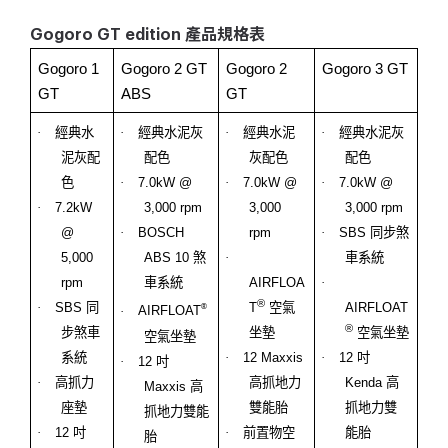
Gogoro GT edition 產品規格表
Gogoro 1
Gogoro 2 GT
Gogoro 2
Gogoro 3 GT
GT
ABS
GT
·
經典水
·
經典水泥灰
·
經典水泥
·
經典水泥灰
泥灰配
配色
灰配色
配色
色
·
7.0kW @
·
7.0kW @
·
7.0kW @
·
7.2kW
3,000 rpm
3,000
3,000 rpm
@
·
BOSCH
rpm
·
SBS
同步煞
5,000
ABS 10
煞
·
車系統
rpm
車系統
AIRFLOA
·
®
·
SBS
同
T
空氣
AIRFLOAT
®
·
AIRFLOAT
®
步煞車
坐墊
空氣坐墊
空氣坐墊
系統
·
12 Maxxis
·
12
吋
·
12
吋
·
高抓力
高抓地力
Kenda
高
Maxxis
高
座墊
雙能胎
抓地力雙
抓地力雙能
·
12
吋
·
前置物空
能胎
胎