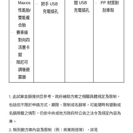
Maxxis
間
USB
·
PP
材質耐
·
把手
USB
性能胎
/
充電插孔
刮車殼
充電插孔
雙能複
合胎
·
賽車級
對向四
活塞卡
鉗
·
阻尼可
調後避
震器
1. 此試算金額僅供您參考，政府補助方案之相關具體規定及限制，
包括但不限於申請方式、期限、限制或名額等，可能隨時有變動或
名額用罄之情形，仍依中央或地方政府所公告之法令及規定內容為
準。
2. 騎到飽方案內容及限制（例：商業用途等），詳見