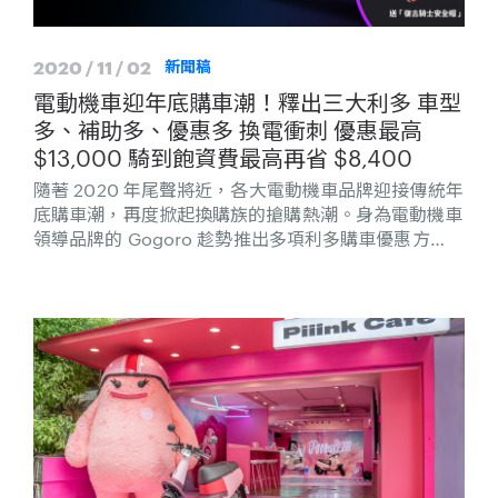
2020 / 11 / 02
新聞稿
電動機車迎年底購車潮！釋出三大利多 車型
多、補助多、優惠多 換電衝刺 優惠最高
$13,000 騎到飽資費最高再省 $8,400
隨著 2020 年尾聲將近，各大電動機車品牌迎接傳統年
底購車潮，再度掀起換購族的搶購熱潮。身為電動機車
領導品牌的 Gogoro 趁勢推出多項利多購車優惠方
案，搭配政府汰舊換新補助，消費者有望入手心目中的
超值車款。而為滿足不同族群消費者需求，Gogoro 全
車系一應俱全，從 Gogoro VIVA 到 S Performance
系列，包含不同級距、多樣風格、色彩豐富的多款車
型，搭配極具競爭力的價格及優惠強力加碼，為年底購
車潮釋出最大利多！