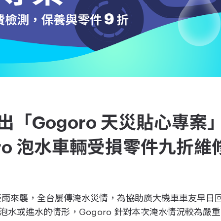
祭出「Gogoro 天災貼心專案」 
goro 泡水車輛受損零件九折
北 ] 近日豪雨來襲，全台屢傳淹水災情，為協助廣大機車車友
泡水或進水的情形，Gogoro 針對本次淹水情況較為嚴