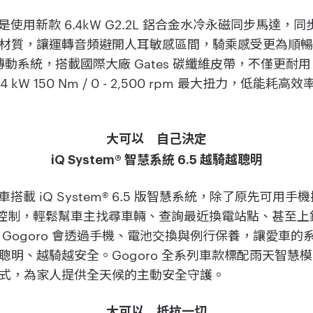
 的動力是使用新款 6.4kW G2.2L 鋁合金水冷永磁同步馬
材質，讓運轉音頻避開人耳敏感區間，騎乘感受更為順暢與
採用皮帶傳動系統，搭載國際大廠 Gates 碳纖維皮帶，不僅
 kW 150 Nm / 0 - 2,500 rpm 最大扭力，低能
大可以 自己決定
iQ System® 智慧系統 6.5 越騎越聰明
 電動機車搭載 iQ System® 6.5 版智慧系統，除了原先
i 進行語音控制，輕鬆幫車主找尋車輛、查詢最近換電站點、甚
tem，Gogoro 會透過手機、電池交換與例行保養，讓愛車
聰明、越騎越安全。Gogoro 全系列車款標配雨天智慧
式，為家人提供全天候的主動安全守護。
大可以 抵抗一切