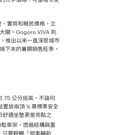
輕巧操控、實用和親民價格，立
Gogoro VIVA 則
性，推出以來一直深受城市
品線將在接下來的暑期銷售旺季，
的 75 公分座高，不論何
輕鬆置放兩頂 ¾ 罩標準安全
公分舒適坐墊更是亮點之
省力駐車架，透過結構與重
，只要輕觸「倒車輔助