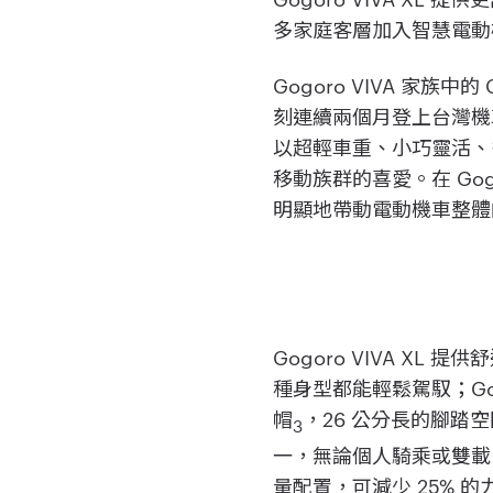
多家庭客層加入智慧電動
Gogoro VIVA 家族
刻連續兩個月登上台灣機車
以超輕車重、小巧靈活、
移動族群的喜愛。在 Gogo
明顯地帶動電動機車整體
Gogoro VIVA X
種身型都能輕鬆駕馭；Gog
帽
，26 公分長的腳踏
3
一，無論個人騎乘或雙載，
量配置，可減少 25%