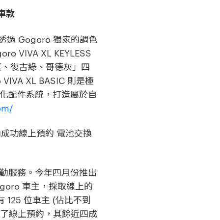
二車款
透過 Gogoro 獨家的調色
VIVA XL KEYLESS
藍、摩登紅、復古綠、哥德灰」四
IVA XL BASIC 則是極
 個性化配件系統，打造屬於自
om/
日內成功線上預約 電池交換
後勤服務。今年四月份推出
goro 車主，採取線上的
125 位車主 (佔比不到
。除了線上預約，其餘近四成