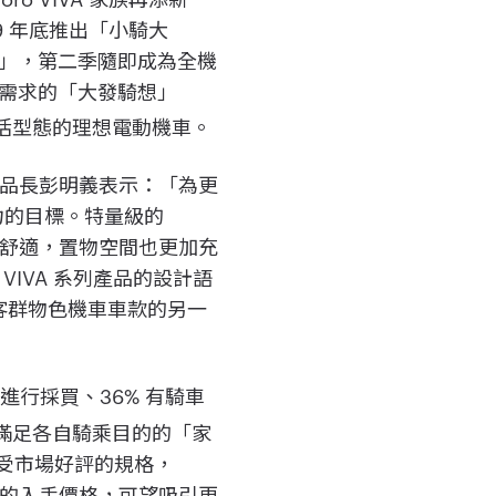
019 年底推出「小騎大
都行」，第二季隨即成為全機
需求的「大發騎想」
合生活型態的理想電動機車。
產品長彭明義表示：「為更
力的目標。特量級的
更為舒適，置物空間也更加充
 VIVA 系列產品的設計語
客群物色機車車款的另一
車進行採買、36% 有騎車
能滿足各自騎乘目的的「家
IX 廣受市場好評的規格，
親民的入手價格，可望吸引更