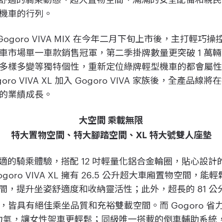
機車的行列。
中的 Gogoro VIVA MIX 在今年二月下旬上市後，主打
市場單一車款銷售冠軍，第二季掛牌數量更突破 1 萬輛大關。
多樣多變等獨特個性，重新定位綠牌輕型機車的都會屬
ro VIVA XL 加入 Gogoro VIVA 家族後，全產
的業績成長。
大空間 乘載無限
特大置物空間、特大腳踏空間、XL 特大號雙人座墊
L 提供舒適的騎乘體驗，搭配 12 吋輕量化鋁合金輪圈，貼心設計
oro VIVA XL 擁有 26.5 公升超大車廂置物空間，能
空間，提升坐姿舒適度和收納靈活性；此外，超長的 81 
皆具有絕佳乘坐品質和充裕雙載空間。而 Gogoro 
 的力氣，讓女性架車更輕鬆；同級唯一搭載的倒車輔助系統