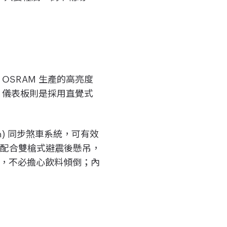
 OSRAM 生產的高亮度
性；儀表板則是採用直覺式
ystem) 同步煞車系統，可有效
，配合雙槍式避震後懸吊，
空間，不必擔心飲料傾倒；內