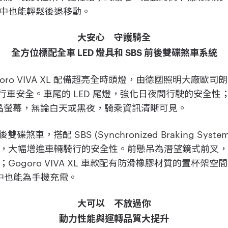
中也能輕鬆後退移動。
大安心 守護騎全
全方位標配全車 LED 燈具和 SBS 前後雙碟煞車系統
ro VIVA XL 配備超亮全時頭燈，由德國照明大廠歐司朗
行車安全。車尾的 LED 尾燈，強化日夜間行駛的安全
色液晶螢幕，無論白天或黑夜，騎乘資訊清晰可見。
載前後雙碟煞車，搭配 SBS (Synchronized Braking S
，大幅增進車輛騎行的安全性。前懸吊為潛望鏡式前叉
Gogoro VIVA XL 車款配有防滑橡膠材質的置杯架
乘中也能為手機充電。
大可以 不放過你
動力性能與運轉品質大提升