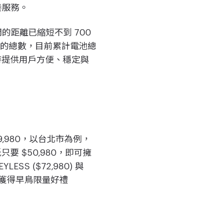
養服務。
之間的距離已縮短不到 700
站的總數，目前累計電池總
年全時提供用戶方便、穩定與
$69,980，以台北市為例，
只要 $50,980，即可擁
SS ($72,980) 與
車，更可獲得早鳥限量好禮