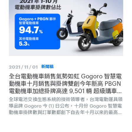
2021 / 11 / 01
新聞稿
全台電動機車銷售氣勢如虹 Gogoro 智慧電
動機車十月銷售與掛牌雙創今年新高 PBGN
電動機車加總掛牌高達 9,501 輛 超級購車季
最後倒數！最高折抵 $35,600 振興入手直
全球電池交換生態系統的技術領導者，台灣電動運具領
逼半價
導品牌 Gogoro 今 (1) 日公布，十月份 Gogoro 智慧電
動機車掛牌數與訂單數都創下自去年十月以來的最高紀
錄，達到掛牌 7,851 輛與收單近萬張，在全體機車市場
的佔有率回升到 10.1%，再加上 PBGN (Powered by
Gogoro Network) 電動機車合作夥伴的掛牌數 1,650