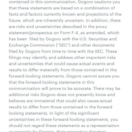
contained in this communication, Gogoro cautions you
that these statements are based on a combination of
facts and factors currently known and projections of the
future, which are inherently uncertain. In addition, there
are risks and uncertainties described in the proxy
statement/prospectus on Form F-4, as amended, which
has been filed by Gogoro with the U.S. Securities and
Exchange Commission (“SEC”) and other documents
filed by Gogoro from time to time with the SEC. These
filings may identify and address other important risks
and uncertainties that could cause actual events and
results to differ materially from those contained in the
forward-looking statements. Gogoro cannot assure you
that the forward-looking statements in this
communication will prove to be accurate. There may be
additional risks Gogoro does not presently know and
believes are immaterial that could also cause actual
results to differ from those contained in the forward
looking statements. In light of the significant
uncertainties in these forward-looking statements, you
should not regard these statements as a representation
or warranty by Gogoro, their respective directors,