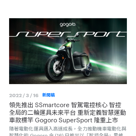
預期在紐約時間 4 月 5 日起，於納斯達克 (Nasdaq) 交
易所分別以代碼 GGR 和 GGROW 開始交易
2022 / 3 / 16
新聞稿
領先推出 SSmartcore 智駕電控核心 智控
全局的二輪運具未來平台 重新定義智慧運動
車款標竿 Gogoro SuperSport 隆重上市
隨著電動化運具邁入高速成長，全力推動機車電動化與
智慧化的 Gogoro 今 (16) 日推出以「智控全局」思維