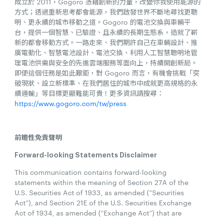
成立於 2011，Gogoro 憑藉創新的力量，改變你我使用能源的
方式；透過重新思考都會能源，我們啟發世界不斷地尋找更聰
明、更永續的城市移動之道。Gogoro 的電池交換與車輛平
台，提供一個智慧、已驗證、且永續的長期生態系，造就了嶄
新的都會移動方式。一路走來、我們期許自己在車輛設計、推
廣電動化、智慧電池設計、電池交換、利用人工智慧聰明地管
理電池供需與安全的先進雲端服務等面向上，持續開創新局。
即便這個任務是如此艱鉅，對 Gogoro 而言，有機會挑戰「突
破現狀、設立新標準、在我們居住的城市中成就更高規格的永
續運輸」等目標更顯難能可貴！更多資訊請搜尋：
https://www.gogoro.com/tw/press
前瞻性免責聲明
​​Forward-looking Statements Disclaimer
This communication contains forward-looking
statements within the meaning of Section 27A of the
U.S. Securities Act of 1933, as amended (“Securities
Act”), and Section 21E of the U.S. Securities Exchange
Act of 1934, as amended (“Exchange Act”) that are