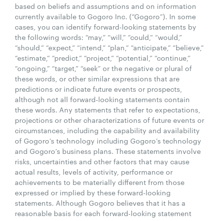
based on beliefs and assumptions and on information
currently available to Gogoro Inc. (“Gogoro”). In some
cases, you can identify forward-looking statements by
the following words: “may,” “will,” “could,” “would,”
“should,” “expect,” “intend,” “plan,” “anticipate,” “believe,”
“estimate,” “predict,” “project,” “potential,” “continue,”
“ongoing,” “target,” “seek” or the negative or plural of
these words, or other similar expressions that are
predictions or indicate future events or prospects,
although not all forward-looking statements contain
these words. Any statements that refer to expectations,
projections or other characterizations of future events or
circumstances, including the capability and availability
of Gogoro’s technology including Gogoro’s technology
and Gogoro’s business plans. These statements involve
risks, uncertainties and other factors that may cause
actual results, levels of activity, performance or
achievements to be materially different from those
expressed or implied by these forward-looking
statements. Although Gogoro believes that it has a
reasonable basis for each forward-looking statement