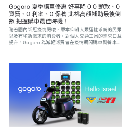
Gogoro 夏季購車優惠 好事降 0 0 頭款、0
資費、0 利率、0 保養 北桃高額補助最後倒
數 把握購車最佳時機！
隨著國內新冠疫情嚴峻，原本仰賴大眾運輸系統的民眾
以及有移動需求的消費者，對個人交通工具的需求日益
提升。Gogoro 為減輕消費者在疫情期間購車與養車壓
力，自 5/25 起推出「Gogoro 夏季優惠 好事降 0」超
值購車優惠活動，即刻入主 Gogoro SuperSport、S
Performance、2 系列、3 系列任一車款，或特定
Gogoro VIVA XL / MIX 車款，就能享有「四大 0 負
擔」