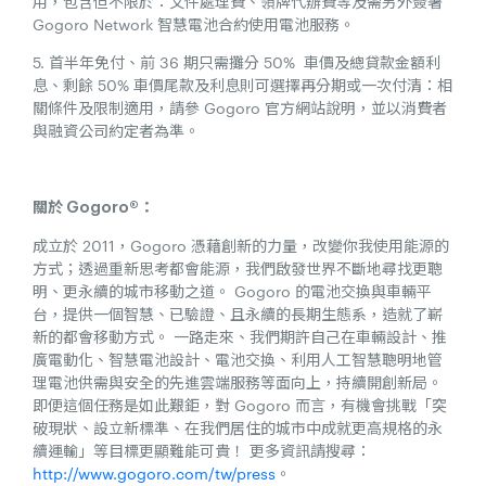
用，包含但不限於：文件處理費、領牌代辦費等及需另外簽署
Gogoro Network 智慧電池合約使用電池服務。
5. 首半年免付、前 36 期只需攤分 50% 車價及總貸款金額利
息、剩餘 50% 車價尾款及利息則可選擇再分期或一次付清：相
關條件及限制適用，請參 Gogoro 官方網站說明，並以消費者
與融資公司約定者為準。
關於 Gogoro®：
成立於 2011，Gogoro 憑藉創新的力量，改變你我使用能源的
方式；透過重新思考都會能源，我們啟發世界不斷地尋找更聰
明、更永續的城市移動之道。 Gogoro 的電池交換與車輛平
台，提供一個智慧、已驗證、且永續的長期生態系，造就了嶄
新的都會移動方式。 一路走來、我們期許自己在車輛設計、推
廣電動化、智慧電池設計、電池交換、利用人工智慧聰明地管
理電池供需與安全的先進雲端服務等面向上，持續開創新局。
即便這個任務是如此艱鉅，對 Gogoro 而言，有機會挑戰「突
破現狀、設立新標準、在我們居住的城市中成就更高規格的永
續運輸」等目標更顯難能可貴！ 更多資訊請搜尋：
http://www.gogoro.com/tw/press
。