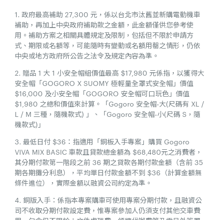
1. 政府最高補助 27,300 元，係以台北市汰舊並新購電動機車
補助，再加上中央政府補助款之金額，此金額僅供您參考使
用。補助方案之相關具體規定及限制，包括但不限於申請方
式、期限或名額等，可能隨時有變動或名額用罄之情形，仍依
中央或地方政府所公告之法令及規定內容為準。
2. 贈品 1 大 1 小安全帽組價值最高 $17,980 元係指，以獲得大
安全帽「GOGORO X SUOMY 極輕量全罩式安全帽」價值
$16,000 及小安全帽「GOGORO 安全帽可口玩色」價值
$1,980 之總和價值來計算。「Gogoro 安全帽-大(尺碼有 XL /
L / M 三種，隨機款式) 」、「Gogoro 安全帽-小(尺碼 S，隨
機款式)」
3. 最低日付 $36：指適用「銅板入手專案」購買 Gogoro
VIVA MIX BASIC 車款且貸款總金額為 $68,480元之消費者，
其分期付款第一階段之前 36 期之貸款各期付款金額（含前 35
期各期攤分利息），平均單日付款金額不到 $36（計算金額無
條件進位），實際金額以融資公司約定為準。
4. 銅版入手：係指本專案購車可使用專案分期付款，且融資公
司不收取分期付款設定費，惟專案參加人仍須支付其他交車費