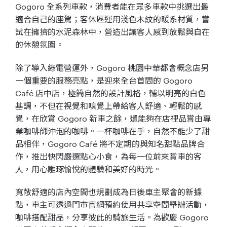
Gogoro 全系列車款，消費者能在眾多車款中挑選出最
適合自己的座駕；客休區運用淺色木紋的暖系材質，嘗
試在擁擠的水泥森林中，營造出讓客人感到放鬆與自在
的休憩氛圍。
除了導入綠電營運外，Gogoro 桃園中華都會概念店另
一個重要的服務亮點，是迎來全台首間的 Gogoro
Café 店中店，極簡自然的設計風格，輔以明亮的白色
基調，不但在視覺和嗅覺上帶給客人舒適、輕鬆的感
覺，在欣賞 Gogoro 新車之餘，還能夠在店裡品嘗由專
業咖啡師沖泡的咖啡。一杯咖啡在手，自然不能少了甜
品相伴，Gogoro Café 將不定期的與知名甜點品牌合
作，推出快閃嚴選點心小食，為每一位前來賞車的客
人，用心雕琢愉悅的體驗和美好的時光。
寬敞舒適的店內空間也規劃成為日後車主聚會的新據
點，車主可透過門市官網預約使用共享空間舉辦活動，
咖啡搭配甜品，分享彼此的騎旅生活。為歡慶 Gogoro