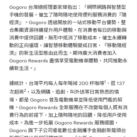
Gogoro 台灣總經理姜家煒指出：「網際網路與智慧型
手機的發展，催生了隨時隨地使用便利服務消費的『隨
經濟』。Gogoro 透過開放的一站式移動平台優勢，整
合集團資源持續提升用戶體驗，在消費者每日的移動與
消費中提供回饋，無形中抵消了移動成本，催生永續轉
動的正向循環，讓智慧移動體驗變成日常，『移動隨經
濟』的新生活型態由此而生。期待廣大消費者加入
Gogoro Rewards 盡情享受電動機車體驗，共同推動永
續新生活。」
1
據統計，台灣平均每人每年喝掉 200 杯咖啡
、逛 137
2
次超商
，以及網購、追劇、叫外送等日常熟悉的情
境，都是 Gogoro 普及電動機車並降低使用門檻的契
機。Gogoro Rewards 全新服務在不改變每個人既有消
費行為的前提下，加上隨時隨地的回饋，降低用戶使用
成本。為進一步拓展 Gogoro Rewards 服務版圖，
Gogoro 旗下子公司睿能數位金融攜手金融創新龍頭台