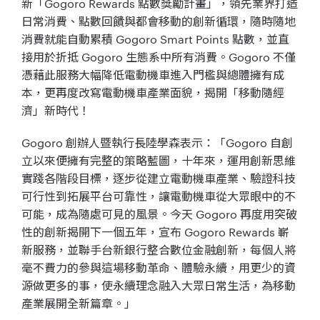
新「Gogoro Rewards 點數獎勵計畫」，領先業界打造
日常消費、點數回饋與都會移動的創新循環，隨時隨地
消費就能自動累積 Gogoro Smart Points 點數，並直
接用於折抵 Gogoro 生態系中所有消費。Gogoro 不僅
憑藉此服務大幅降低電動機車進入門檻與總體擁有成
本，更再度改寫電動機車產業面貌，揭開「移動隨經
濟」新時代！
Gogoro 創辦人暨執行長陸學森表示：「Gogoro 自創
立以來便擁有完整的策略藍圖，十年來，運用創新思維
實踐各階段目標，逐步從建立電動機車產業、驗證科技
可行性到拓展平台可靠性，讓電動機車從大眾眼中的不
可能，成為隨處可見的風景。今天 Gogoro 再度用突破
性的創新揭開下一個五年，宣布 Gogoro Rewards 嶄
新服務，並聯手台新銀行整合數位金融創新，每個人將
毫不費力的參與這場移動革命、體驗永續，用更少的資
源做更多的事，使永續理念融入大眾日常生活，為移動
產業展開全新篇章。」