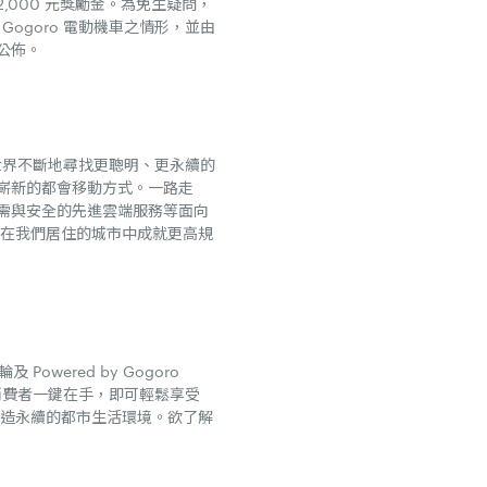
幣 2,000 元獎勵金。為免生疑問，
Gogoro 電動機車之情形，並由
期公佈。
發世界不斷地尋找更聰明、更永續的
了嶄新的都會移動方式。一路走
需與安全的先進雲端服務等面向
、在我們居住的城市中成就更高規
Powered by Gogoro
源，讓消費者一鍵在手，即可輕鬆享受
同打造永續的都市生活環境。欲了解