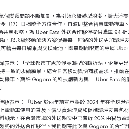
台北 ] 全球氣候變遷問題不斷加劇，為引領永續轉型浪潮，擴大淨
合作，今（17）日揭曉全方位合作，首波即整合智慧電動機車、Gog
移動共享服務，為 Uber Eats 外送合作夥伴提供購車 9
量獎勵，以永續移動解決方案促進每一哩路的外送更加環境友
 用戶更可藉由每日騎乘與交換電池，即享期間限定的專屬 Uber 
理姜家煒表示：「全球都市正處於淨零轉型的轉折點，企業更
 Eats 秉持一致的永續願景，結合日常移動與快商務需求，推動在
車。期許 Gogoro 的科技創新力與 Uber Eats
」
總經理李佳穎表示：「Uber 於兩年前宣示將於 2024 年在
上電動車使用的普及、減少資源浪費和促進環境友善包
料顯示，在台灣市場的外送趟次中已有近 20% 由智慧
勢的外送合作夥伴。我們期待此次與 Gogoro 的合