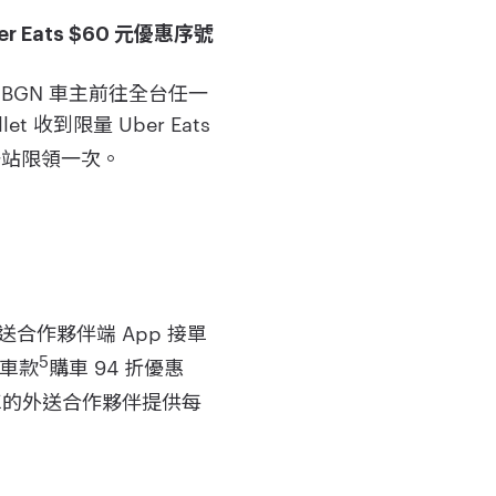
r Eats $60 元優惠序號
與 PBGN 車主前往全台任一
let 收到限量 Uber Eats
一站限領一次。
s 外送合作夥伴端 App 接單
5
定車款
購車 94 折優惠
動機車的外送合作夥伴提供每