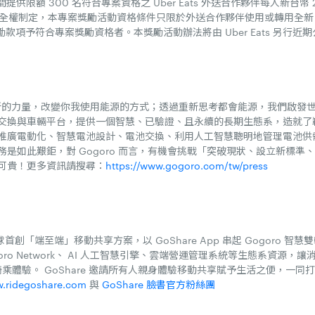
廣活動期間提供限額 300 名符合專案資格之 Uber Eats 外送合作夥伴每人新台
ats 全權制定，本專案獎勵活動資格條件只限於外送合作夥伴使用或轉用全新 
動獎勵款項予符合專案獎勵資格者。本獎勵活動辦法將由 Uber Eats 另行近
 憑藉創新的力量，改變你我使用能源的方式；透過重新思考都會能源，我們啟
的電池交換與車輛平台，提供一個智慧、已驗證、且永續的長期生態系，造就
推廣電動化、智慧電池設計、電池交換、利用人工智慧聰明地管理電池供
是如此艱鉅，對 Gogoro 而言，有機會挑戰「突破現狀、設立新標準
可貴！更多資訊請搜尋：
https://www.gogoro.com/tw/press
全球首創「端至端」移動共享方案，以 GoShare App 串起 Gogoro 智慧雙輪及 
Gogoro Network、 AI 人工智慧引擎、雲端營運管理系統等生態系資
騎乘體驗。 GoShare 邀請所有人親身體驗移動共享賦予生活之便，一
.ridegoshare.com
與
GoShare 臉書官方粉絲團