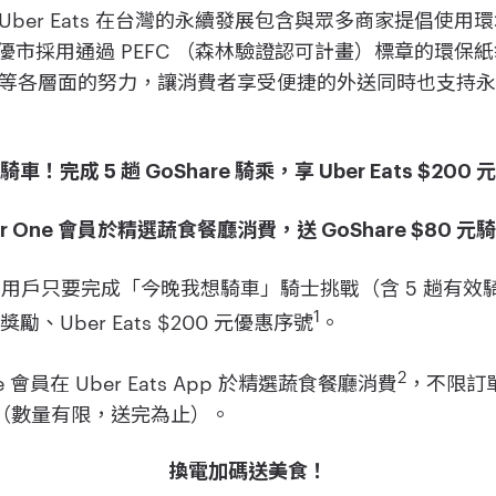
ber Eats 在台灣的永續發展包含與眾多商家提倡使
ts 優市採用通過 PEFC （森林驗證認可計畫）標章的環保紙
等各層面的努力，讓消費者享受便捷的外送同時也支持
車！完成 5 趟 GoShare 騎乘，享 Uber Eats $200
er One 會員於精選蔬食餐廳消費，送 GoShare $80 元
oShare 用戶只要完成「今晚我想騎車」騎士挑戰（含 5 趟
1
金獎勵、Uber Eats $200 元優惠序號
。
2
One 會員在 Uber Eats App 於精選蔬食餐廳消費
，不限訂
騎乘金（數量有限，送完為止）。
換電加碼送美食！