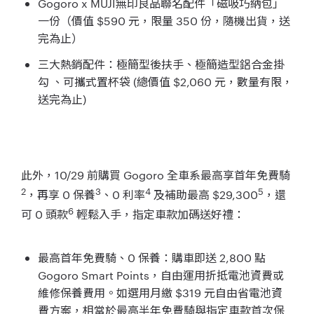
Gogoro x MUJI無印良品聯名配件「磁吸巧納包」
一份（價值 $590 元，限量 350 份，隨機出貨，送
完為止）
三大熱銷配件：極簡型後扶手、極簡造型鋁合金掛
勾 、可攜式置杯袋 (總價值 $2,060 元，數量有限，
送完為止)
此外，10/29 前購買 Gogoro 全車系最高享首年免費騎
2
3
4
5
，再享 0 保養
、0 利率
及補助最高 $29,300
，還
6
可 0 頭款
輕鬆入手，指定車款加碼送好禮：
最高首年免費騎、0 保養：購車即送 2,800 點
Gogoro Smart Points，自由運用折抵電池資費或
維修保養費用。如選用月繳 $319 元自由省電池資
費方案，相當於最高半年免費騎與指定車款首次保