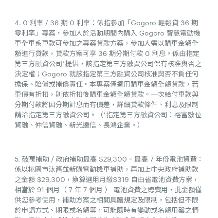
4. 0 利率 / 36 期 0 利率：係指參加「Gogoro 輕鬆貸 36 期
零利率」專案，參加人於活動期間內購入 Gogoro 智慧電動機
車全車系車款可參加之專案貸款方案，參加人需以購車金額全
額進行貸款，貸款方案可享 36 期分期付款 0 利息。係由指定
第三方融資公司*提供，該指定第三方融資公司保有核准與否之
決定權；Gogoro 就該指定第三方融資公司核准與否不負任何
擔保、賠償或補償責任。本專案僅適用購車金額全額貸款，若
車價有折扣，則依折扣後購車金額全額貸款。一次給付車款與
分期付款將因分期計息而有價差，詳細貸款條件、利息及限制
請洽指定第三方融資公司。（*指定第三方融資公司：裕富數位
資融、仲信資融、新光遠信、長鴻企業。）
5. 破萬補助 / 政府補助最高 $29,300 = 最高 7 年份電池資費：
係以桃園市汰舊並新購電動機車補助，再加上中央政府補助款
之金額 $29,300，換算選用月繳$319 自由省電池資費方案，
相當於 91 個月（ 7 年 7 個月 ） 電池資費之總費用，此金額僅
供您參考使用，補助方案之相關具體規定及限制，包括但不限
於申請方式、期限或名額等，可能隨時有變動或名額用罄之情