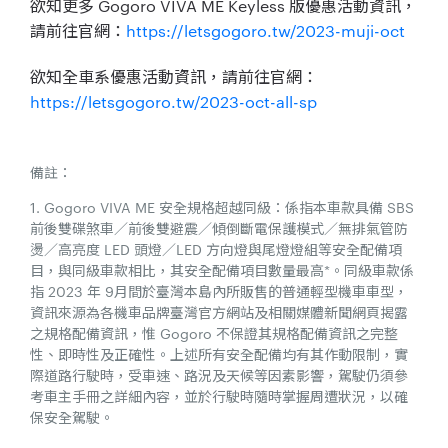
欲知更多 Gogoro VIVA ME Keyless 版優惠活動資訊，
請前往官網：
https://letsgogoro.tw/2023-muji-oct
欲知全車系優惠活動資訊，請前往官網：
https://letsgogoro.tw/2023-oct-all-sp
備註：
1. Gogoro VIVA ME 安全規格超越同級：係指本車款具備 SBS
前後雙碟煞車／前後雙避震／傾倒斷電保護模式／無排氣管防
燙／高亮度 LED 頭燈／LED 方向燈與尾燈燈組等安全配備項
目，與同級車款相比，其安全配備項目數量最高*。同級車款係
指 2023 年 9月間於臺灣本島內所販售的普通輕型機車車型，
資訊來源為各機車品牌臺灣官方網站及相關媒體新聞網頁揭露
之規格配備資訊，惟 Gogoro 不保證其規格配備資訊之完整
性、即時性及正確性。上述所有安全配備均有其作動限制，實
際道路行駛時，受車速、路況及天候等因素影響，駕駛仍須參
考車主手冊之詳細內容，並於行駛時隨時掌握周遭狀況，以確
保安全駕駛。