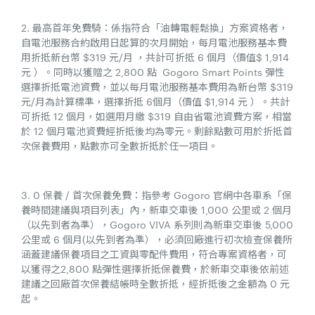
2. 最高首年免費騎：係指符合「油轉電輕鬆換」方案資格者，
自電池服務合約啟用日起算的次月開始，每月電池服務基本費
用折抵新台幣 $319 元/月 ，共計可折抵 6 個月（價值$ 1,914
元 ）。同時以獲贈之 2,800 點 Gogoro Smart Points 彈性
選擇折抵電池資費，並以每月電池服務基本費用為新台幣 $319
元/月為計算標準，選擇折抵 6個月（價值 $1,914 元 ）。共計
可折抵 12 個月，如選用月繳 $319 自由省電池資費方案，相當
於 12 個月電池資費經折抵後均為零元。剩餘點數可用於折抵首
次保養費用，點數亦可全數折抵於任一項目。
3. 0 保養 / 首次保養免費：指參考 Gogoro 官網中各車系「保
養時間建議與項目列表」內，新車交車後 1,000 公里或 2 個月
（以先到者為準），Gogoro VIVA 系列則為新車交車後 5,000
公里或 6 個月(以先到者為準），必須回廠進行初次檢查保養所
涵蓋建議保養項目之工資與零配件費用，符合專案資格者，可
以獲得之2,800 點彈性選擇折抵保養費，於新車交車後依前述
建議之回廠首次保養結帳時全數折抵，經折抵後之金額為 0 元
起。