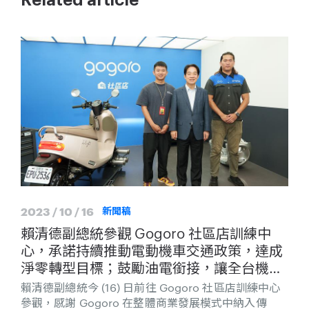
Related article
2023 / 10 / 16
新聞稿
賴清德副總統參觀 Gogoro 社區店訓練中
心，承諾持續推動電動機車交通政策，達成
淨零轉型目標；鼓勵油電銜接，讓全台機車
行成為運具電動化的助力！
賴清德副總統今 (16) 日前往 Gogoro 社區店訓練中心
參觀，感謝 Gogoro 在整體商業發展模式中納入傳