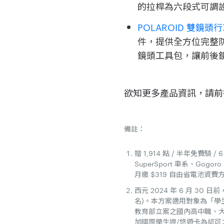
的拉桿為六段式可調
POLAROID 雙鏡
件，提供全方位完整防護
鏡頭工具包，讓前後
欲知更多產品資訊，請
備註：
贈 1,914 點 / 半年免費
SuperSport 車系、Gogoro
月繳 $319 自由省電池資
西元 2024 年 6 月 30
名)。本方案適用對象為「學
教育部立案之國內高中職、
加國際學生證/悠遊卡為認