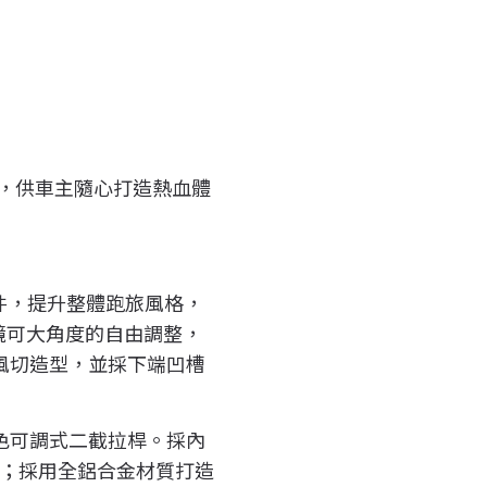
搭配，供車主隨心打造熱血體
專屬套件，提升整體跑旅風格，
照鏡可大角度的自由調整，
風切造型，並採下端凹槽
碟、黑色可調式二截拉桿。採內
性；採用全鋁合金材質打造