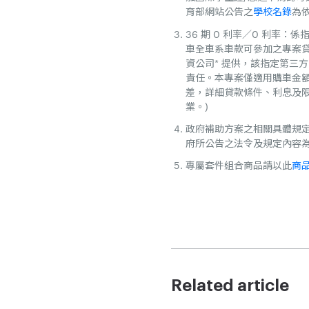
育部網站公告之
學校名錄
為
36 期 0 利率／0 利率：係指
車全車系車款可參加之專案貸
資公司* 提供，該指定第三
責任。本專案僅適用購車金
差，詳細貸款條件、利息及限
業。)
政府補助方案之相關具體規
府所公告之法令及規定內容
專屬套件組合商品請以此
商
Related article