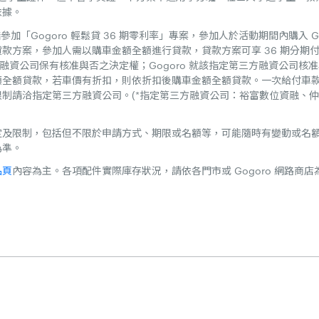
依據。
參加「Gogoro 輕鬆貸 36 期零利率」專案，參加人於活動期間內購入 Gogor
款方案，參加人需以購車金額全額進行貸款，貸款方案可享 36 期分期付
方融資公司保有核准與否之決定權；Gogoro 就該指定第三方融資公司核
額全額貸款，若車價有折扣，則依折扣後購車金額全額貸款。一次給付車
制請洽指定第三方融資公司。(*指定第三方融資公司：裕富數位資融、
定及限制，包括但不限於申請方式、期限或名額等，可能隨時有變動或名
為準。
品頁
內容為主。各項配件實際庫存狀況，請依各門市或 Gogoro 網路商店