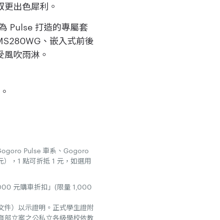
馭更出色犀利。
專為 Pulse 打造的專屬套
MS280WG、嵌入式前後
受風吹雨淋。
店
。
ro Pulse 車系、Gogoro
,914 元），1 點可折抵 1 元，如選用
00 元購車折扣」(限量 1,000
文件）以示證明。正式學生證附
育部立案之公私立各級學校依教