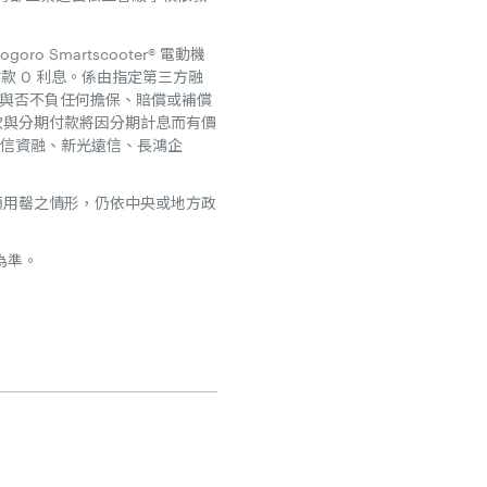
o Smartscooter® 電動機
款 0 利息。係由指定第三方融
准與否不負任何擔保、賠償或補償
款與分期付款將因分期計息而有價
仲信資融、新光遠信、長鴻企
額用罄之情形，仍依中央或地方政
為準。