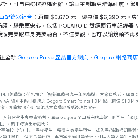
設計，可自由選擇拉桿距離，讓車主制動更精準細膩，駕
頭行車記錄器組合
：原價 $6,670 元，優惠價 $6,390 元。
，騎乘更安心，包括 POLAROID 雙鏡頭行車記錄器 
鏡頭完美跟車身完美融合，不僅美觀，也可以讓鏡頭不再
前往全新
Gogoro Pulse 產品官方網頁
、
Gogoro 網路商
騎 / 6 個月免費騎：係指符合「熱銷車款最高一年免費騎」方案資格者，購買 Gogo
 VIVA MIX 車系可獲贈之 Gogoro Smart Points 1,914 點（價值 $1
費方案，相當於 6 個月電池基本資費經折抵後均為零元。
 日前， 凡符合學生專案資格者，購買 Gogoro 全車系白牌車款，即可享「$3,0
生」，購車時須出示證明：
大專院校（含）以上學校學生，需憑有效學生證件（或入學/錄取通知書等
可之學生證件，但不含學員證。本方案不適用學分班、社區大學之學生。教