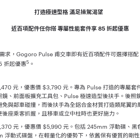
打造極速型格 滿足操駕渴望
近百項配件任你搭 專屬性能套件享 85 折起優惠
求，Gogoro Pulse 甫交車即有近百項配件可選擇
5
5 折起優惠
。
4,470 元，優惠價 $3,790 元。專為 Pulse 打造的
鏡、前面板擴充工具包、Pulse 極速造型後扶手。後
避免與鄰車碰撞，而後扶手為全鋁合金材質打造類尾翼的
便後座乘客抓握，且移車或立中柱時也更好施力。
6,370 元，優惠價 $5,990 元。包括 245mm 浮動
mm 浮動式碟盤，在輕量化的優勢下，依舊保有優質的剛