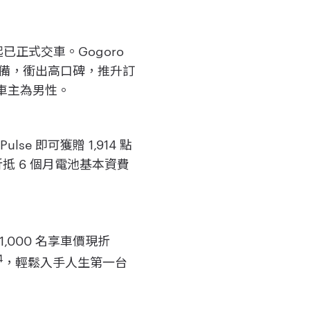
日起已正式交車。Gogoro
配備，衝出高口碑，推升訂
九成車主為男性。
lse 即可獲贈 1,914 點
高可折抵 6 個月電池基本資費
,000 名享車價現折
4
，輕鬆入手人生第一台