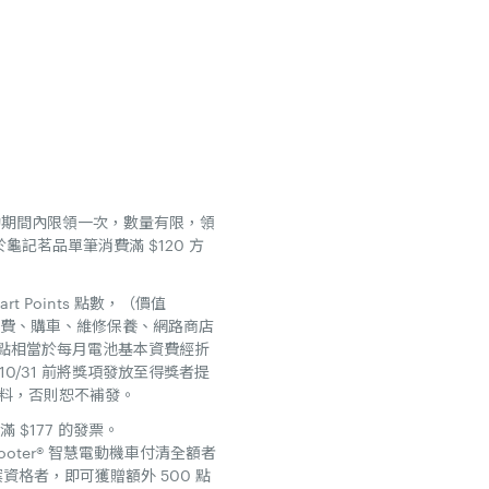
，活動期間內限領一次，數量有限，領
，於龜記茗品單筆消費滿 $120 方
rt Points 點數，（價值
每月電池資費、購車、維修保養、網路商店
9 點相當於每月電池基本資費經折
/10/31 前將獎項發放至得獎者提
確資料，否則恕不補發。
$177 的發票。
cooter® 智慧電動機車付清全額者
格者，即可獲贈額外 500 點