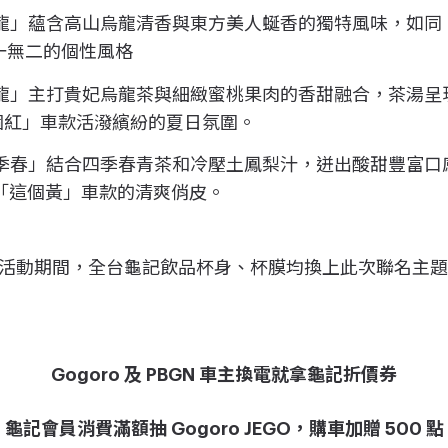
烏龍」蘊含高山烏龍清香與東方美人蜒香的獨特風味，如同 Gog
一無二的個性風格
桃烏龍」主打貴妃烏龍茶與細緻蜜桃果肉的香甜融合，茶湯
「 這個紅」車款活潑繽紛的夏日氛圍。
梨四季春」結合四季春青茶和冷壓土鳳梨汁，迸出酸甜豐富
GO 「這個黃」車款的清爽俏皮。
活動期間，全台龜記飲品杯身、杯膜均換上此次聯名主
Gogoro 及 PBGN 車主換電就拿龜記折價券
龜記會員消費滿額抽 Gogoro JEGO，購車加贈 500 點