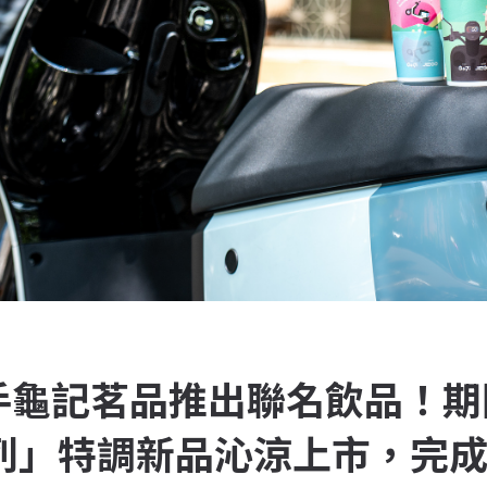
 攜手龜記茗品推出聯名飲品！
 系列」特調新品沁涼上市，完