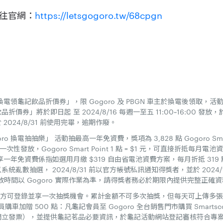
往官網：
https://letsgogoro.tw/68cpgn
全台換電領龜記飲品折價券」，限 Gogoro 及 PBGN 車主於換電後領取
券」將於即日起 至 2024/8/16 每週一至五 11:00~16:00 發放
024/8/31 前使用完畢，逾期作廢。
goro 換電抽抽樂」 活動抽最高一年免資費，獎項為 3,828 點 Gogoro Sma
一次性發放，Gogoro Smart Point 1 點 = $1 元，可直接折抵
最高享一年免資費係指如選用月繳 $319 自由省電池資費方案，每月折抵 31
以系統亂數抽選， 2024/8/31 前以官方帳號私訊通知得獎者，並於 2024
nt。發放時間以 Gogoro 實際作業為準，請得獎者務必於期限內提供完整正
7 方可登錄並享一次抽獎機會。累計金額不可多次抽獎，但每天可上傳多張滿 
記會員購車加贈 500 點：凡龜記會員至 Gogoro 全台銷售門市購買 Smarts
立發票），並提供龜記茗品必要資訊，於龜記活動網站登記審核符合專案資