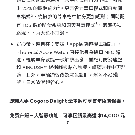
4
少 25% 的踩踏施力
。更有省力牽車模式和自動倒
5
車模式
，從擁擠的停車格中抽身更加輕鬆；同時配
6
有 TCS 循跡防滑系統和雨天智慧模式
，適應多種
路況，下雨天也不打滑。
：支援「Apple 錢包機車鑰匙」，
好心情、超自在
iPhone 或 Apple Watch 直接化身為機車 NFC 鑰
匙，輕觸車身就能一秒解鎖出發。並配有防滑座墊
和 AIRCUSH™ 緩衝飾板貼心護膝，讓騎乘途中更舒
適。此外，車輛踏板改為深色設計，髒污不易殘
留，日常清潔超省心。
即刻入手 Gogoro Delight 全車系可享首年免費保養，
免費升級三大智慧功能，可享回饋最高達 $14,000 元
7