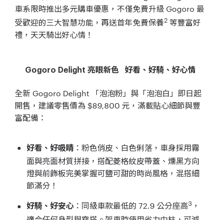
車系限時推出多元購車優惠，不僅免費升級 Gogoro 最
2
受歡迎的三大智慧功能，再送首年免費保養
等豐富好
禮，天天騎出好心情！
Gogoro Delight 亮眼新色 好看、好騎、好心情
全新 Gogoro Delight 「泡泡粉」與「泡泡白」即日起
開售，建議零售價為 $89,800 元，滿載貼心細節與豐
富配備：
：粉色俏皮、白色俐落，車身採用霧
好看、好吸睛
面與亮面材質拼接，搭配菱格紋皮帶蓋、燻黑方向
燈與前飾板完美掌握可鹽可甜的時尚風格，混搭細
節滿分！
3
：同級車款最低的 72.9 公分座高
，
好騎、好安心
適合任何身型與穿搭。架車時使用省力中柱，可減