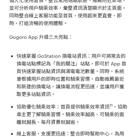
個人化使用習慣，整合常用站點狀態、推薦附近新站，
並可分析用戶騎乘效率，彙整資訊清楚顯示於主頁面，
同時整合線上客服功能至首頁，使用起來更直覺、即
時，打造流暢的使用體驗。
Gogoro App 升級三大亮點：
快速掌握 GoStation 換電站資訊：用戶可將常去的
換電站點標記為「我的關注」站點，即可於 App 首
頁快速掌握站點資訊與滿電電池數量。同時，系統
會根據用戶的即時位置和騎乘習慣，自動推薦最近
和新建的換電站，讓換電流程更迅速，並讓用戶獲
取更多站點資訊。
11
協助優化騎乘效率：首頁提供騎乘效率資訊
，協助
車主更了解騎乘習慣。騎乘效率越高、可騎乘的距
離就越長、每月資費就越省。
線上客服，支援更迅速：整合即時幫助中心，為用