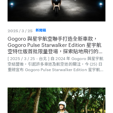
2025 / 3 / 25
新聞稿
Gogoro 與星宇航空聯手打造全新車款，
Gogoro Pulse Starwalker Edition 星宇航
空特仕版首批限量登場，探索貼地飛行的航
空體驗！入手即享 5,000 星宇航空哩程，
[ 2025 / 3 / 25 - 台北 ] 自 2024 年 Gogoro 與星宇航
加碼再抽破萬哩程等多重禮遇
空結盟後，引起許多車迷及航空迷的關注，今 (25) 日
重磅宣布 Gogoro Pulse Starwalker Edition 星宇航空
特仕版1，特別由星宇航空董事長張國煒親自參與設
計，結合雙方的創新基因與極致美學，打造出致敬飛行
器的全新車色、儀表與音效，帶來更獨特的旗艦騎乘體
驗。Gogoro 與星宇航空在追求品質與設計美學上擁有
高度共鳴，此次聯名企劃除了推出特仕車款外，更有一
系列高質感的聯名周邊，讓騎士彷彿化身為帥氣機師，
在馳騁之際感受貼地飛行的疾速熱血。