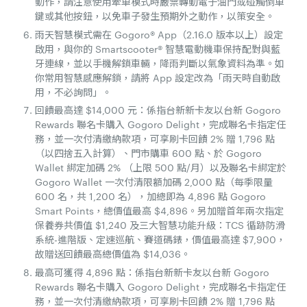
動作，請注意使用牽車模式時嚴禁轉動電子油門或碰觸倒車
鍵或其他按鈕，以免車子發生預期外之動作，以策安全。
雨天智慧模式需在 Gogoro® App（2.16.0 版本以上）設定
啟用，與你的 Smartscooter® 智慧電動機車保持配對與藍
牙連線，並以手機解鎖車輛，降雨判斷以氣象資料為準。如
你常用智慧感應解鎖，請將 App 設定改為「雨天時自動啟
用，不必詢問」。
回饋最高達 $14,000 元：係指台新新卡友以台新 Gogoro
Rewards 聯名卡購入 Gogoro Delight，完成聯名卡指定任
務，並一次付清繳納款項，可享刷卡回饋 2% 贈 1,796 點
（以四捨五入計算）、門市購車 600 點、於 Gogoro
Wallet 綁定加碼 2% （上限 500 點/月）以及聯名卡綁定於
Gogoro Wallet 一次付清限額加碼 2,000 點（每季限量
600 名，共 1,200 名），加總即為 4,896 點 Gogoro
Smart Points，總價值最高 $4,896。另加贈首年兩次指定
保養券共價值 $1,240 及三大智慧功能升級：TCS 循跡防滑
系統-進階版、定速巡航、賽道碼錶，價值最高達 $7,900，
故贈送回饋最高總價值為 $14,036。
最高可獲得 4,896 點：係指台新新卡友以台新 Gogoro
Rewards 聯名卡購入 Gogoro Delight，完成聯名卡指定任
務，並一次付清繳納款項，可享刷卡回饋 2% 贈 1,796 點