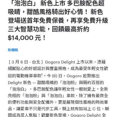
「泡泡白」 新色上市 多巴胺配色超
吸睛，甜酷風格騎出好心情！ 新色
登場送首年免費保養，再享免費升級
三大智慧功能，回饋最高折約
$14,000 元！
新聞稿
[ 3 月 6 日 - 台北 ] Gogoro Delight 上市以來，憑藉
細膩貼心的好感設計與豐富規格，成為最受年輕女性歡
1
迎的電動機車車款
。今 (6) 日，Gogoro 趁勢推出
Delight 新色 — 甜酷吸晴的「泡泡粉」與簡約百搭的
「泡泡白」，多巴胺配色讓年輕女性一眼就愛上。全新
亮相的「泡泡粉」與「泡泡白」車款，除了擁有最齊全
的便利功能與安全配備外，更是展現個性風格的時尚單
品，讓愛車不只是代步工具，騎上就有如站上 C 位，瞬
間成為眾人焦點！歡慶新色登場，Gogoro Delight 全