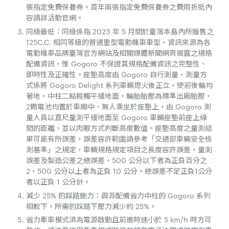
張指定免費保養券。首年兩張指定免費保養券之費用折抵內
容請詳活動官網。
同級最低：同級係指 2023 年 5 月間於臺灣本島內所販售之
125C.C. 相同等級的普通重型電動機車車型，資訊來源為各
電動機車品牌臺灣官方網站及相關媒體新聞網頁揭露之規格
配備資訊，惟 Gogoro 不保證其規格配備資訊之完整性、
即時性及正確性。座墊高度由 Gogoro 自行測量，測量方
式係將 Gogoro Delight 系列車輛熄火後正立，使前後輪均
著地，中柱二點輕觸平緩地面，輪胎胎壓為標準出廠胎壓，
2顆電池均置於車廂中，無人乘坐於座墊上，由 Gogoro 測
量人員以直尺量測平緩地面至 Gogoro 車輛座墊前座上緣
間的距離，並以肉眼方式判斷高度數值。座墊高度之量測結
果可能有所誤差，誤差容許範圍請參考「交通部車輛安全檢
測基準」之規定，車輛規格規定項目之長度容許誤差，量測
誤差及製造公差之總誤差，500 公分以下者為正負百分之
2，500 公分以上者為正負 10 公分。總誤差不足正負1公分
者以正負 1 公分計。
減少 25% 的踩踏施力：與非配備省力中柱的 Gogoro 系列
相較下，所需的踩踏下壓力減少約 25%。
省力牽車模式須為電源啟動且前進時速小於 5 km/h 時方可