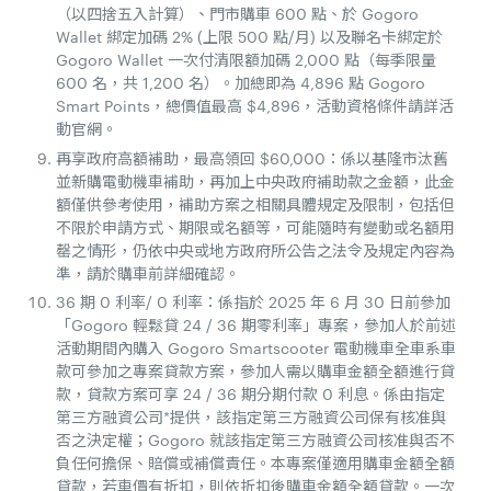
（以四捨五入計算）、門市購車 600 點、於 Gogoro
Wallet 綁定加碼 2% (上限 500 點/月) 以及聯名卡綁定於
Gogoro Wallet 一次付清限額加碼 2,000 點（每季限量
600 名，共 1,200 名）。加總即為 4,896 點 Gogoro
Smart Points，總價值最高 $4,896，活動資格條件請詳活
動官網。
再享政府高額補助，最高領回 $60,000：係以基隆市汰舊
並新購電動機車補助，再加上中央政府補助款之金額，此金
額僅供參考使用，補助方案之相關具體規定及限制，包括但
不限於申請方式、期限或名額等，可能隨時有變動或名額用
罄之情形，仍依中央或地方政府所公告之法令及規定內容為
準，請於購車前詳細確認。
36 期 0 利率/ 0 利率：係指於 2025 年 6 月 30 日前參加
「Gogoro 輕鬆貸 24 / 36 期零利率」專案，參加人於前述
活動期間內購入 Gogoro Smartscooter 電動機車全車系車
款可參加之專案貸款方案，參加人需以購車金額全額進行貸
款，貸款方案可享 24 / 36 期分期付款 0 利息。係由指定
第三方融資公司*提供，該指定第三方融資公司保有核准與
否之決定權；Gogoro 就該指定第三方融資公司核准與否不
負任何擔保、賠償或補償責任。本專案僅適用購車金額全額
貸款，若車價有折扣，則依折扣後購車金額全額貸款。一次