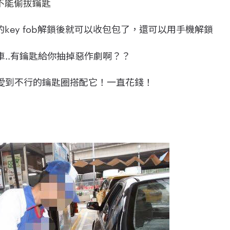
候不能偷拔鑰匙
車的key fob解鎖後就可以收包包了，還可以用手機解鎖
..有鑰匙給你抽掉惡作劇啊？？
愛到不行的鑰匙圈搭配它！一直花錢！