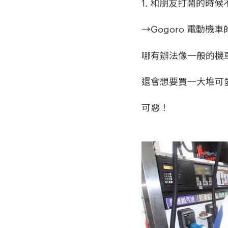
1. 和朋友打鬧的時
→Gogoro 電動機
哪有辦法像一般的機車
還會想要買一大堆可
可惡！