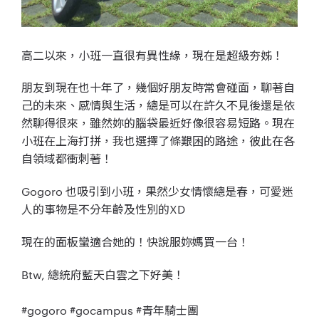
高二以來，小班一直很有異性緣，現在是超級夯姊！
朋友到現在也十年了，幾個好朋友時常會碰面，聊著自
己的未來、感情與生活，總是可以在許久不見後還是依
然聊得很來，雖然妳的腦袋最近好像很容易短路。現在
小班在上海打拼，我也選擇了條艱困的路途，彼此在各
自領域都衝刺著！
Gogoro 也吸引到小班，果然少女情懷總是春，可愛迷
人的事物是不分年齡及性別的XD
現在的面板蠻適合她的！快說服妳媽買一台！
Btw, 總統府藍天白雲之下好美！
#gogoro #gocampus #青年騎士團