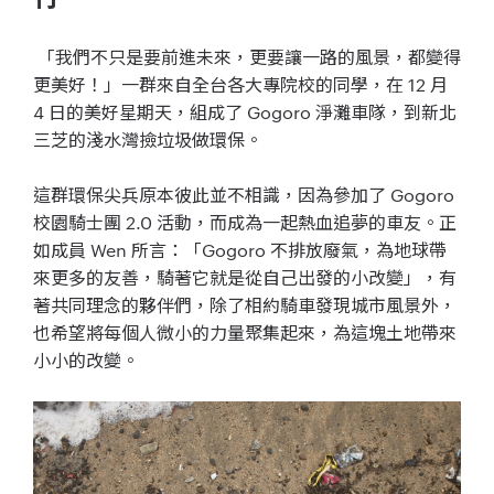
「我們不只是要前進未來，更要讓一路的風景，都變得
更美好！」
一群來自全台各大專院校的同學，在 12 月
4 日的美好星期天，組成了 Gogoro 淨灘車隊，到新北
三芝的淺水灣撿垃圾做環保。
這群環保尖兵原本彼此並不相識，因為參加了 Gogoro
校園騎士團 2.0 活動，而成為一起熱血追夢的車友。正
如成員 Wen 所言：「Gogoro 不排放廢氣，為地球帶
來更多的友善，
騎著它就是從自己出發的小改變」，有
著共同理念的夥伴們，
除了相約騎車發現城市風景外，
也希望將每個人微小的力量聚集起來，為這塊土地帶來
小小的改變。