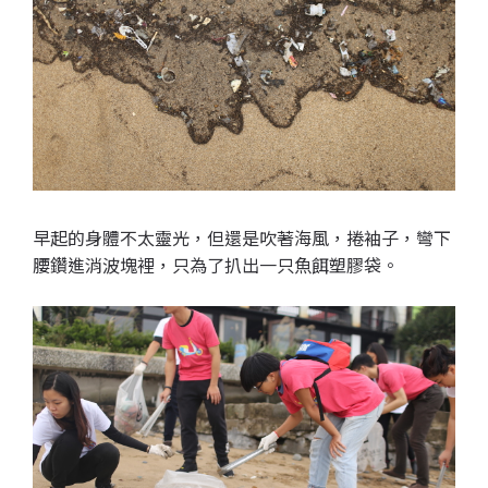
早起的身體不太靈光，但還是吹著海風，捲袖子，彎下
腰鑽進消波塊裡，只為了扒出一只魚餌塑膠袋。