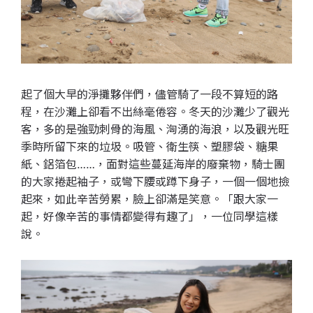
起了個大早的淨攤夥伴們，儘管騎了一段不算短的路
程，
在沙灘上卻看不出絲毫倦容。冬天的沙灘少了觀光
客，
多的是強勁刺骨的海風、洶湧的海浪，
以及觀光旺
季時所留下來的垃圾。吸管、衛生筷、塑膠袋、糖果
紙、
鋁箔包……，面對這些蔓延海岸的廢棄物，騎士團
的大家捲起袖子，
或彎下腰或蹲下身子，一個一個地撿
起來，如此辛苦勞累，
臉上卻滿是笑意。「跟大家一
起，好像辛苦的事情都變得有趣了」，
一位同學這樣
說。