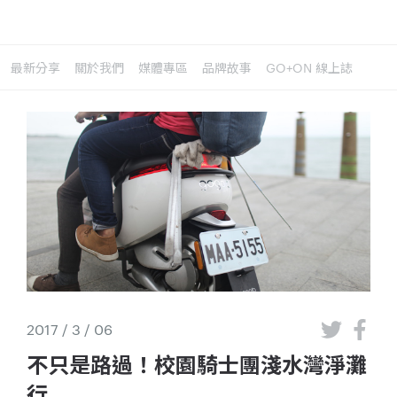
最新分享
關於我們
媒體專區
品牌故事
GO+ON 線上誌
2017 / 3 / 06
不只是路過！校園騎士團淺水灣淨灘
行