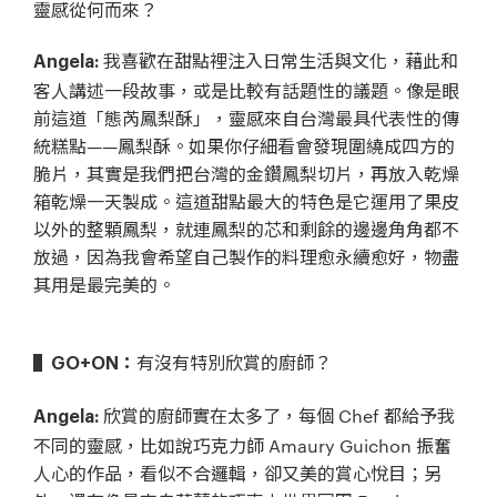
靈感從何而來？
我喜歡在甜點裡注入日常生活與文化，藉此和
Angela:
客人講述一段故事，或是比較有話題性的議題。像是眼
前這道「態芮鳳梨酥」，靈感來自台灣最具代表性的傳
統糕點——鳳梨酥。如果你仔細看會發現圍繞成四方的
脆片，其實是我們把台灣的金鑽鳳梨切片，再放入乾燥
箱乾燥一天製成。這道甜點最大的特色是它運用了果皮
以外的整顆鳳梨，就連鳳梨的芯和剩餘的邊邊角角都不
放過，因為我會希望自己製作的料理愈永續愈好，物盡
其用是最完美的。
有沒有特別欣賞的廚師？
▌GO+ON：
欣賞的廚師實在太多了，每個 Chef 都給予我
Angela:
不同的靈感，比如說巧克力師 Amaury Guichon 振奮
人心的作品，看似不合邏輯，卻又美的賞心悅目；另