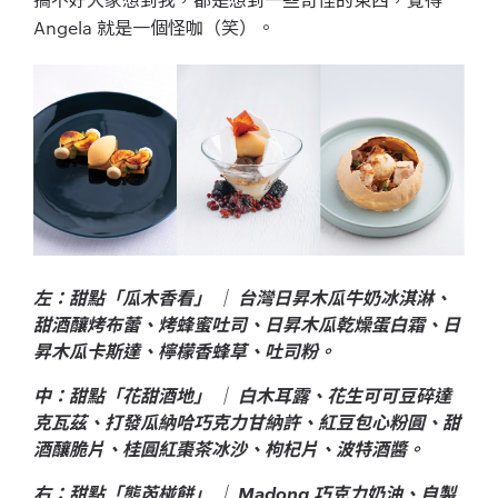
Angela 就是一個怪咖（笑）。
左：甜點「瓜木香看」 ｜ 台灣日昇木瓜牛奶冰淇淋、
甜酒釀烤布蕾、烤蜂蜜吐司、日昇木瓜乾燥蛋白霜、日
昇木瓜卡斯達、檸檬香蜂草、吐司粉。
中：甜點「花甜酒地」 ｜ 白木耳露、花生可可豆碎達
克瓦茲、打發瓜納哈巧克力甘納許、紅豆包心粉圓、甜
酒釀脆片、桂圓紅棗茶冰沙、枸杞片、波特酒醬。
右：甜點「態芮椪餅」 ｜ Madong 巧克力奶油、自製