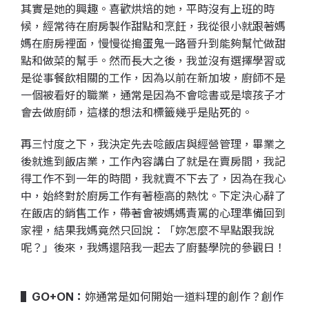
其實是她的興趣。喜歡烘焙的她，平時沒有上班的時
候，經常待在廚房製作甜點和烹飪，我從很小就跟著媽
媽在廚房裡面，慢慢從搗蛋鬼一路晉升到能夠幫忙做甜
點和做菜的幫手。然而長大之後，我並沒有選擇學習或
是從事餐飲相關的工作，因為以前在新加坡，廚師不是
一個被看好的職業，通常是因為不會唸書或是壞孩子才
會去做廚師，這樣的想法和標籤幾乎是貼死的。
再三忖度之下，我決定先去唸飯店與經營管理，畢業之
後就進到飯店業，工作內容講白了就是在賣房間，我記
得工作不到一年的時間，我就賣不下去了，因為在我心
中，始終對於廚房工作有著極高的熱忱。下定決心辭了
在飯店的銷售工作，帶著會被媽媽責罵的心理準備回到
家裡，結果我媽竟然只回說：「妳怎麼不早點跟我說
呢？」後來，我媽還陪我一起去了廚藝學院的參觀日！
妳通常是如何開始一道料理的創作？創作
▌GO+ON：