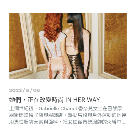
2022 / 9 / 08
她們，正在改變時尚 IN HER WAY
上個世紀初，Gabrielle Chanel 香奈兒女士在巴黎康
朋街開設帽子店與服飾店，熱愛馬術與戶外運動的她運
用男性服裝元素與面料，把女性從傳統服飾的束縛中解
放，憑著自身的獨立、優雅、知性，以及高超的社交手
腕，更讓她成為超脫時尚的當代女性代表人物；作為香