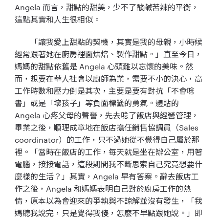
Angela 而言，甜點的甜美，少不了酸鹹苦辣的平衡，
這點其實和人生很相似。
「讓我愛上甜點的契機，其實是我的母親，小時候
經常跟著她在廚房裡面烘焙、製作甜點。」直至今日，
媽媽的甜點依舊是 Angela 心頭難以忘懷的美味。然
而，想要在華人社會以廚師為業，需要不小的決心，高
工作時數和壓力倒是其次，主要是要有對抗「不會唸
書」或是「壞孩子」等負面標籤的勇氣。體貼的
Angela 心疼父母的聲譽，先去唸了飯店與經營管理，
畢業之後，順理成章地在飯店擔任銷售協調員（Sales
coordinator）的工作，只不過她從不覺得自己屬於那
裡。「當時在飯店的工作，每天就是坐在辦公室，用著
電腦，接接電話，這段期間我不斷思索自己究竟想要什
麼樣的生活？」其實，Angela 早有答案。辭去飯店工
作之後，Angela 和媽媽表明自己對於廚房工作的熱
情，原本以為會迎來的爭執與不諒解並沒有發生，「我
媽聽我說完，只是覺得我傻，怎麼不早點跟她說。」即