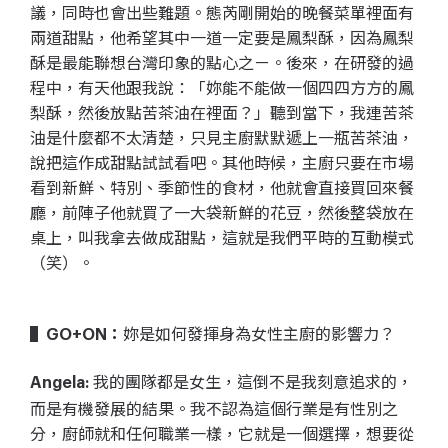
議，同時也會出些難題。態芮剛開始的晚餐菜單裡面有
兩道甜點，他希望其中一道一定要是鳳梨酥，因為鳳梨
酥是最能聯想台灣印象的點心之ㄧ。後來，在研發的過
程中，有天他跟我說：「妳能不能做一個四四方方的鳳
梨酥，然後放點苦茶油在裡面？」聽到當下，我連苦茶
油是什麼都不太清楚，只見主廚默默遞上一瓶苦茶油，
說把這作成甜點試試看吧。其他時候，主廚只要在市場
看到新鮮、特別、季節性的食材，他就會直接買回來餐
廳，前陣子他就買了一大袋新鮮的花豆，然後整袋放在
桌上，叫我拿去做成甜點，這就是我們平時的互動模式
（笑）。
妳是如何發揮身為女性主廚的影響力？
▌GO+ON：
我的團隊都是女生，這倒不是我刻意追求的，
Angela:
而是有機發展的結果。我不認為這個行業是有性別之
分，廚師就和任何職業一樣，它就是一個選擇，想要從