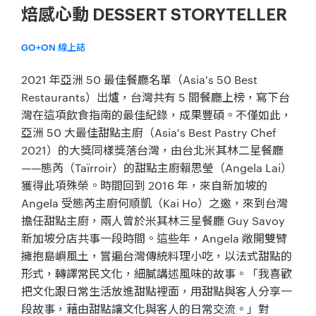
焙感心動 DESSERT STORYTELLER
GO+ON 線上誌
2021 年亞洲 50 最佳餐廳名單（Asia's 50 Best
Restaurants）出爐，台灣共有 5 間餐廳上榜，寫下台
灣在這項飲食指南的最佳紀錄，成果豐碩。不僅如此，
亞洲 50 大最佳甜點主廚（Asia's Best Pastry Chef
2021）的大獎同樣獎落台灣，由台北米其林二星餐廳
——態芮（Taïrroir）的甜點主廚賴思瑩（Angela Lai）
獲得此項殊榮。時間回到 2016 年，來自新加坡的
Angela 受態芮主廚何順凱（Kai Ho）之邀，來到台灣
擔任甜點主廚，兩人曾於米其林三星餐廳 Guy Savoy
新加坡分店共事一段時間。這些年，Angela 敞開雙臂
擁抱島嶼風土，嘗遍台灣傳統料理小吃，以法式甜點的
形式，轉譯常民文化，細膩講述風味的故事。「我喜歡
把文化跟日常生活放進甜點裡面，用甜點與客人分享一
段故事，藉由甜點讓文化與客人的日常交流。」對