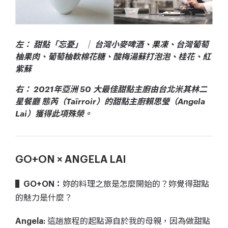
左： 甜點「忘憂」 ｜ 台灣小麥啤酒、果凍、台灣葡萄
柚果肉、葡萄柚軟棉花糖、酸梅湯蘇打泡泡、桂花、紅
紫蘇
右： 2021年亞洲 50 大最佳甜點主廚由台北米其林二
星餐廳 態芮（Taïrroir）的甜點主廚賴思瑩（Angela
Lai）獲得此項殊榮。
GO+ON × ANGELA LAI
妳的料理之旅是怎麼開始的？妳覺得甜點
▌GO+ON：
的魅力是什麼？
這趟旅程的起點源自於我的母親，因為做甜點
Angela: