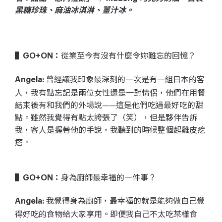
黑糖珍珠、麻油冰淇淋、薑汁冰。
從業至今有沒有什麼令妳難忘的回憶？
▌GO+ON：
曾經讓我印象最深刻的一次是有一組日本的客
Angela:
人，我有點忘記是兩位女性還是一對情侶，他們在用餐
結束後有和我們的外場說——這是他們吃過最好吃的甜
點。雖然我覺得有點太誇張了（笑），但是夥伴告訴
我，客人是握著他的手說，我聽到的時候整個起雞皮疙
瘩。
身為廚師最幸福的一件事？
▌GO+ON：
我覺得身為廚師，最幸福的就是能夠做自己覺
Angela:
得好吃的食物給大家享用。即便我自己不太吃某樣食