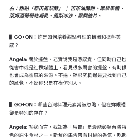
右：甜點「態芮鳳梨酥」 ｜ 苦茶油酥餅、鳳梨果醬、
萊姆酒葡萄乾凝乳、鳳梨冰沙、鳳梨脆片。
妳是如何培養甜點料理的構圖和擺盤美
▌GO+ON：
感？
關於擺盤，老實說我是憑感覺，但同時自己也
Angela:
從書中或是社群媒體上，看見很多厲害的擺盤，有時候
也會成為靈感的來源。不過，歸根究柢還是要找到自己
的感覺，不然你只是在模仿別人。
哪些台灣料理元素常被忽略，但在妳眼裡
▌GO+ON：
卻是特別的存在？
就我而言，我認為「馬告」是最能彰顯台灣特
Angela:
色的原生食材之一。新鮮的馬告帶有柑橘的香氣，吃起