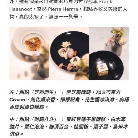
外，還有像是來自荷蘭的巧克力世界冠軍 Frank
Haasnoot，當然 Pierre Hermé，甜點界教父等級的人
物，真的太多了，無法一一列舉。
左：甜點「芝然而生」 ｜ 黑芝麻酥餅、72%巧克力
Cream、焦化爆米香、檸檬粉角、花生醬冰淇淋、麻糬
香緹利蛋白糖霜。
中：甜點「財高八斗」 ｜ 蜜紅豆蓮子黑糖糕、白木耳
脆片、薏仁泡泡、糖漬百合、桂圓粉、棗子醬、紫米冰
淇淋。