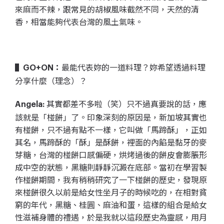
來麻而不辣，跟常見的胡椒風味截然不同，天然的清
香，相當能夠代表台灣的風土氣味。
最能代表妳的一道料理？妳希望透過料理
▌GO+ON：
分享什麼（理念）？
其實都差不多啦（笑）只不過真要說的話，應
Angela:
該就是「椪餅」了。印象深刻的原因是，新加坡其實也
有椪餅，只不過有點不一樣，它叫做「馬蹄酥」，正如
其名，馬蹄酥的「酥」是酥餅，裡面的內餡是黏牙的麥
芽糖，台灣的椪餅口感偏硬，烘烤過後的餅皮會膨脹形
成中空的狀態，黑糖則靜靜沉澱在底部。當初在學習製
作椪餅期間，我有稍稍研究了一下椪餅的歷史，發現原
來椪餅很久以前是給女性坐月子的時候吃的，在相對貧
窮的年代，黑糖、桂圓、麻油和蛋，這樣的組合是給女
性滋補身體的禮遇，於是我就以這段歷史為靈感，用月