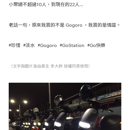
小聚總不超過10人，到現在的22人…
老話一句，原來我買的不是 Gogoro ，我買的是情誼。
‪#‎珍惜‬ ‪#‎淡水‬ ‪#‎Gogoro‬ ‪#‎GoStation‬ ‪#‎Go快樂‬
（文字與圖片皆由車主 李大胖 授權同意使用）