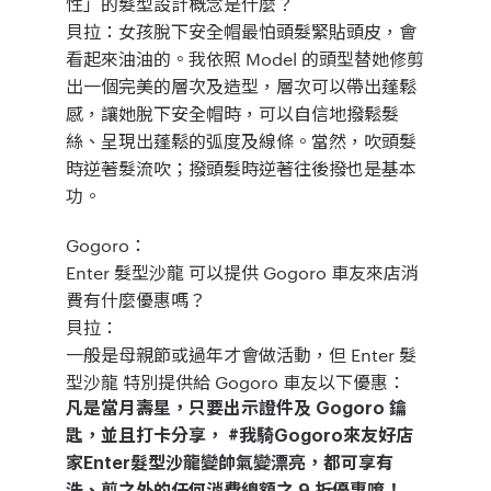
性」的髮型設計概念是什麼？
貝拉：
女孩脫下安全帽最怕頭髮緊貼頭皮，會
看起來油油的。我依照 Model 的頭型替她修剪
出一個完美的層次及造型，層次可以帶出蓬鬆
感，讓她脫下安全帽時，可以自信地撥鬆髮
絲、呈現出蓬鬆的弧度及線條。當然，吹頭髮
時逆著髮流吹；撥頭髮時逆著往後撥也是基本
功。
Gogoro：
Enter 髮型沙龍 可以提供 Gogoro 車友來店消
費有什麼優惠嗎？
貝拉：
一般是母親節或過年才會做活動，但 Enter 髮
型沙龍 特別提供給 Gogoro 車友以下優惠：
凡是當月壽星，只要出示證件及 Gogoro 鑰
匙，並且打卡分享， #我騎Gogoro來友好店
家Enter髮型沙龍變帥氣變漂亮，都可享有