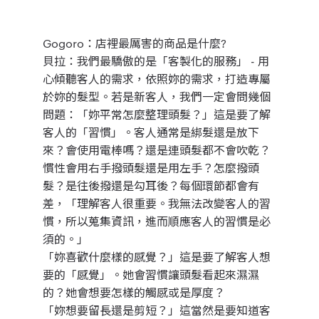
Gogoro：
店裡最厲害的商品是什麼?
貝拉：
我們最驕傲的是「客製化的服務」 - 用
心傾聽客人的需求，依照妳的需求，打造專屬
於妳的髮型。若是新客人，我們一定會問幾個
問題：
「妳平常怎麼整理頭髮？」這是要了解
客人的「習慣」。客人通常是綁髮還是放下
來？會使用電棒嗎？還是連頭髮都不會吹乾？
慣性會用右手撥頭髮還是用左手？怎麼撥頭
髮？是往後撥還是勾耳後？每個環節都會有
差，「理解客人很重要。我無法改變客人的習
慣，所以蒐集資訊，進而順應客人的習慣是必
須的。」
「妳喜歡什麼樣的感覺？」這是要了解客人想
要的「感覺」。她會習慣讓頭髮看起來濕濕
的？她會想要怎樣的觸感或是厚度？
「妳想要留長還是剪短？」這當然是要知道客