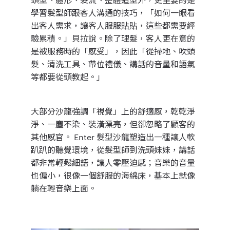
學習髮型師跟客人溝通的技巧，「如何一眼看
出客人需求，讓客人服服貼貼，這些都需要經
驗累積。」貝拉說。除了理髮，客人更在意的
是被服務時的「
感受
」，因此「從掃地、吹頭
髮、清洗工具、帶位禮儀、講話的音量和語氣
等都要從頭教起。」
大部分沙龍強調「視覺」上的舒適感，乾乾淨
淨、一塵不染、裝潢漂亮，但卻忽略了顧客的
其他感官。 Enter 髮型沙龍塑造出一種讓人軟
趴趴的聽覺環境，
從髮型師到洗頭妹妹，講話
都非常輕鬆細語，讓人零壓迫感；音樂的音量
也偏小，很像一個舒服的海綿床，基本上就像
躺在輕音樂上面
。