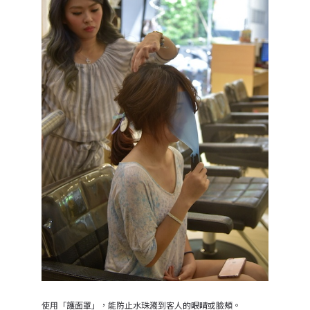
使用「護面罩」，能防止水珠濺到客人的眼睛或臉頰。