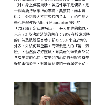
（她）身上停留幾秒。美這件事不是偶然，是
一個需要持續維持的事情。奧黛莉．赫本曾
說：「外貌是人不可或缺的資本。」柏克萊大
學心理學教授 Albert Mebrabian 提出的
「73855」定律也指出，「旁人對你的觀感，
只有 7% 取決於談話的內容；38% 在於說話時
的口氣及肢體語言等；卻有 55% 來自於你的
外表。外貌何其重要，而頭髮是人的「第二張
臉」，當然要好好照顧，有美麗的頭髮自然就
會有美麗的心情，有美麗的心情自然就會有美
好的事情發生，對於這點我們一直深信不疑。