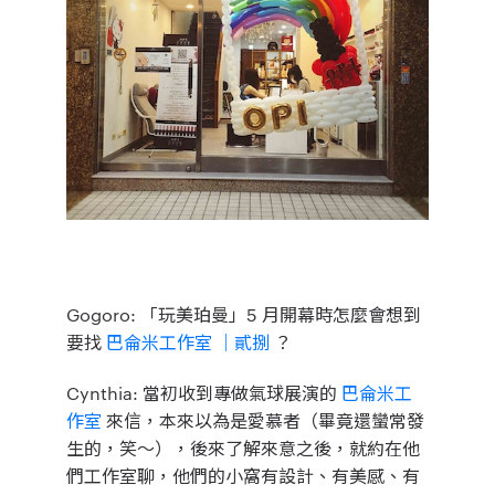
Gogoro
: 「玩美珀曼」5 月開幕時怎麼會想到
要找
巴侖米工作室 ｜貳捌
？
Cynthia
: 當初收到專做氣球展演的
巴侖米工
作室
來信，本來以為是愛慕者（畢竟還蠻常發
生的，笑～），後來了解來意之後，就約在他
們工作室聊，他們的小窩有設計、有美感、有