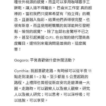
種世外桃源的感覺，而且可以享用咖啡跟手工
餅乾，讓人捨不得離去。 巴侖米工作室 真的超
棒的，當初我們只提案希望有「拍立得」的概
念，且要融入指彩，結果他們弄得很完整、也
很有新意，而且使用輕飄飄的氣球能夠引發輕
鬆、愉悅的感覺* ，除了左鄰右舍驚呼不已之
外，甚至引起美國 O.P.I. 在台灣的總代理商高
度矚目，還特別來電詢問是誰搞的，這麼厲
害！
Gogoro
: 平常喜歡做什麼休閒活動？
Cynthia
: 我超喜歡走路，有時候可以從半夜 11
點走到凌晨 1 ~ 2 點，至少都是 5 公里起跳的
路程，上禮拜也曾經從新店安坑走碧潭繞一大
圈。走路時，可以觀察人以及被人觀察，研究
人以及被人研究；可以思考，可以深呼吸；可
以逃脫，可以享受。