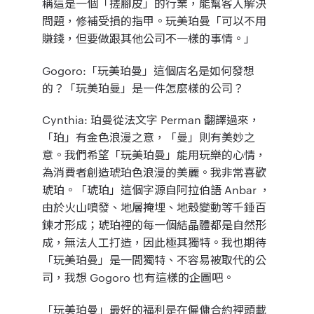
稱這是一個「
搓腳皮
」的行業，能幫客人解決
問題，修補受損的指甲。玩美珀曼「
可以不用
賺錢，但要做跟其他公司不一樣的事情。
」
Gogoro
:「玩美珀曼」這個店名是如何發想
的？「玩美珀曼」是一件怎麼樣的公司？
Cynthia
: 珀曼從法文字 Perman 翻譯過來，
「珀」有金色浪漫之意，「曼」則有美妙之
意。我們希望「玩美珀曼」能
用玩樂的心情，
為消費者創造琥珀色浪漫的美麗
。我非常喜歡
琥珀。「琥珀」這個字源自阿拉伯語 Anbar ，
由於火山噴發、地層掩埋、地殼變動等千錘百
鍊才形成；
琥珀裡的每一個結晶體都是自然形
成，無法人工打造，因此極其獨特。
我也期待
「玩美珀曼」是一間獨特、不容易被取代的公
司，我想 Gogoro 也有這樣的企圖吧。
「玩美珀曼」最好的福利是在僱傭合約裡頭載