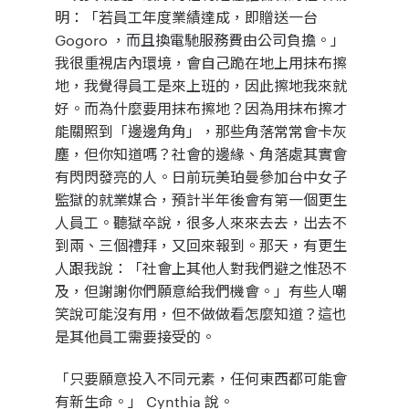
明：「若員工年度業績達成，即贈送一台
Gogoro ，而且換電馳服務費由公司負擔。」
我很重視店內環境，會自己跪在地上用抹布擦
地，我覺得員工是來上班的，因此擦地我來就
好。而為什麼要用抹布擦地？因為用抹布擦才
能關照到「邊邊角角」，那些角落常常會卡灰
塵，但你知道嗎？社會的邊緣、角落處其實會
有閃閃發亮的人。日前玩美珀曼參加台中女子
監獄的就業媒合，預計半年後會有第一個更生
人員工。聽獄卒說，很多人來來去去，出去不
到兩、三個禮拜，又回來報到。那天，有更生
人跟我說：「社會上其他人對我們避之惟恐不
及，但謝謝你們願意給我們機會。」有些人嘲
笑說可能沒有用，但不做做看怎麼知道？這也
是其他員工需要接受的。
「
只要願意投入不同元素，任何東西都可能會
有新生命。
」 Cynthia 說。