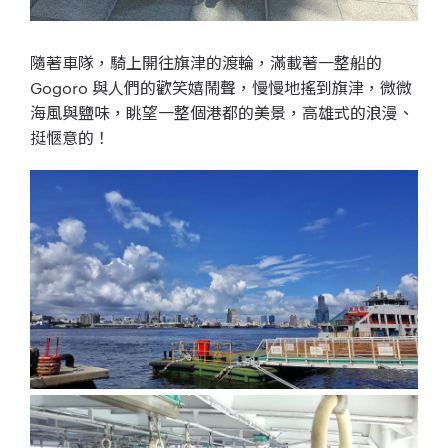
隨著車隊，騎上開往旗津的渡輪，滿載著一整船的
Gogoro 與人們的歡笑嬉鬧聲，慢慢地搖到旗津，微微
海風與鹽味，眺望一整個港都的美景，高雄式的浪漫、
挺愜意的！