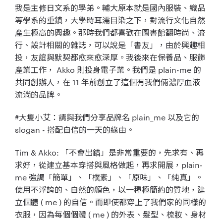
我是主修日文系的學弟。輔大原本就是國內服裝、織品
等學系的重鎮，大學時耳濡目染之下，對流行文化自然
產生極高的興趣。那時我們都喜歡在圖書館翻時尚、流
行、設計相關的雜誌，可以說是「書友」，由於興趣相
投，友誼與默契都愈來愈深厚。我後來在保養品、服飾
產業工作， Akko 則投身電子業。我們是 plain-me 的
共同創辦人，在 11 年前創立了這個有我們倆濃厚血液
流淌的品牌。
#大隻小艾：請與我們分享品牌名 plain_me 以及它的
slogan - 搭配自信的一天的緣由。
Tim & Akko: 「不會出錯」是非常重要的，先求有、再
求好，從建立基本穿搭與風格做起，再求開展，plain-
me 強調「簡單」、「樸素」、「原味」、「純真」。
使用不浮誇的、自然的顏色，以一種極簡約的質地，建
立個體 ( me ) 的自信。而即使都穿上了我們家的同樣的
衣服，因為每個個體 ( me ) 的外表、髮型、梳妝、身材