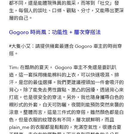
都不同，還是能體現殊異的風采，而等到「社交」發
生，每個人的談吐、口條、觀點、分寸，又能帶出更深
層的自己。
Gogoro 時尚風：功能性 + 層次穿搭法
#大隻小艾：請提供幾套最適合 Gogoro 車主的時尚穿
搭。
Tim: 在酷熱的夏天， Gogoro 車主不免還是要趴趴
造，這一套採用機能棉料的上衣，可以快速吸濕、排
汗，是您的最佳選擇。我們更建議裡頭加一件會吸汗的
背心，除了能免去男性露點、激凸的困擾，透過背心來
打底，也是很安全的穿法。另外，我也隨身攜帶白色的
襯衫式的外套，白天可防曬，夜間則能預防突然來襲的
涼意。整體而言，這是三件式的穿搭，雖然顏色都是白
色，但是衣服的紋理各有不同，層次感鮮明，而且
plain_me 的衣服都是鬆鬆的，充滿空氣性，很適合夏