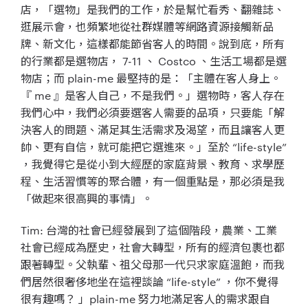
店，「選物」是我們的工作，於是幫忙看秀、翻雜誌、
逛展示會，也頻繁地從社群媒體等網路資源接觸新品
牌、新文化，這樣都能節省客人的時間。說到底，所有
的行業都是選物店， 7-11 、 Costco 、生活工場都是選
物店；而 plain-me 最堅持的是：「主體在客人身上。
『 me 』是客人自己，不是我們。」選物時，客人存在
我們心中，我們必須要選客人需要的品項，只要能「解
決客人的問題、滿足其生活需求及渴望，而且讓客人更
帥、更有自信，就可能把它選進來。」至於 “life-style”
，我覺得它是從小到大經歷的家庭背景、教育、求學歷
程、生活習慣等的聚合體，有一個重點是，那必須是我
「做起來很高興的事情」。
Tim: 台灣的社會已經發展到了這個階段，農業、工業
社會已經成為歷史，社會大轉型，所有的經濟包裹也都
跟著轉型。父執輩、祖父母那一代只求家庭溫飽，而我
們居然很奢侈地坐在這裡談論 “life-style” ，你不覺得
很有趣嗎？ 」plain-me 努力地滿足客人的需求跟自