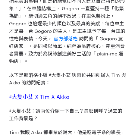
指完美的事物，而是指能幫助
不同人建立自己特有的形
象。」* 在車體結構上， Gogoro 一直堅持一種「化繁
為簡」，能切邊去角的絕不放過；在車色裝扮上，
Gogoro 也追逐最少的顏色以及最真的美感。每位車主
才是每一台 Gogoro 的主人，是車主賦予了每一台車的
性格與表情。今天，
官方部落格
訪問的「 Gogoro 友
好店家」，是同樣以簡單、純粹為品牌核心，尊重消費
者需要，致力於為粉絲創造美好生活的「 plain-me 選
物店」。
以下是部落格小編 #大隻小艾 與兩位共同創辦人 Tim 與
Akko 的訪問紀實：
#大隻小艾 X Tim X Akko
#大隻小艾：請兩位介紹一下自己？怎麼稱呼？過去的
工作背景是？
Tim: 我跟 Akko 都畢業於輔大，他是唸電子系的學長，