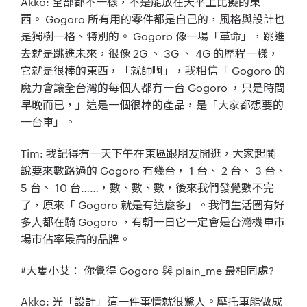
Akko: 全部都不一樣，不是能放在天平上比擬的東
西。 Gogoro 所有用的零件都是自己的，風格與設計也
是獨樹一格、特別的。 Gogoro 像一場「革命」，跳進
去就是跳進未來，很像 2G 、 3G 、 4G 的歷程一樣，
它就是很棒的東西，「就帥啊」，我相信「 Gogoro 的
魔力會讓全台灣的每個人都有一台 Gogoro ，只是時間
早晚而已，」這是一個很棒的產品，是「大家都想要的
一台車」。
Tim: 我記得有一天下午在東區跟朋友閒逛，大家起鬨
說要來數路過的 Gogoro 有幾台， 1 台、 2 台、 3 台、
5 台、 10 台……，數、數、數，後來我們發覺數不完
了，原來「 Gogoro 就是有這麼多」。我們生活圈有好
多人都在騎 Gogoro ，有朝一日它一定會是台灣機車市
場市佔率最高的品牌。
#大隻小艾： 你覺得 Gogoro 與 plain_me 最相同處?
Akko: 光「設計」這一件事情就很驚人。摩托車能做成