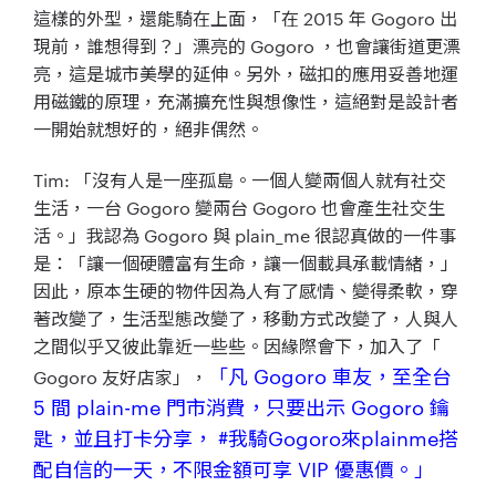
這樣的外型，還能騎在上面，「在 2015 年 Gogoro 出
現前，誰想得到？」漂亮的 Gogoro ，也會讓街道更漂
亮，這是城市美學的延伸。另外，磁扣的應用妥善地運
用磁鐵的原理，充滿擴充性與想像性，這絕對是設計者
一開始就想好的，絕非偶然。
Tim: 「沒有人是一座孤島。一個人變兩個人就有社交
生活，一台 Gogoro 變兩台 Gogoro 也會產生社交生
活。」我認為 Gogoro 與 plain_me 很認真做的一件事
是：「讓一個硬體富有生命，讓一個載具承載情緒，」
因此，原本生硬的物件因為人有了感情、變得柔軟，穿
著改變了，生活型態改變了，移動方式改變了，人與人
之間似乎又彼此靠近一些些。因緣際會下，加入了「
「凡 Gogoro 車友，至全台
Gogoro 友好店家」，
5 間 plain-me 門市消費，只要出示 Gogoro 鑰
匙，並且打卡分享， #我騎Gogoro來plainme搭
配自信的一天，不限金額可享 VIP 優惠價。」