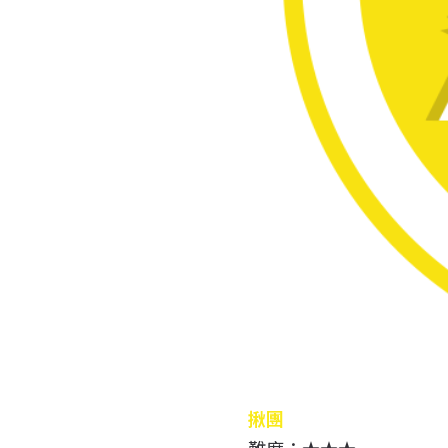
揪團
難度：★
★
★