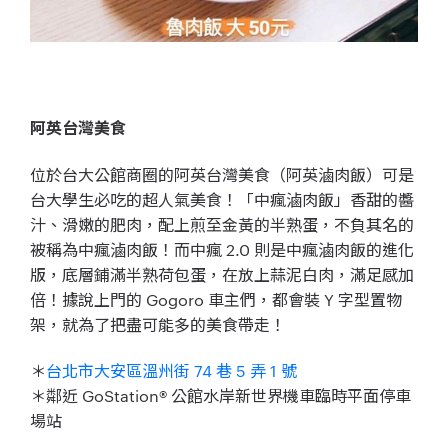
阿英台灣美食
位於台大公館商圈的阿英台灣美食（阿英滷肉飯）可是
台大學生必吃的超人氣美食！「中瘋滷肉飯」香甜的醬
汁、滑嫩的肥肉，配上煎至金黃的半熟蛋，不負其名的
被稱為中瘋滷肉飯！而中瘋 2.0 則是中瘋滷肉飯的進化
版，底層鋪滿半熟荷包蛋，在放上蒜泥白肉，滿足感加
倍！據說上門的 Gogoro 車主們，都會裝 Y 字型置物
架，就為了把盡可能多的美食帶走！
＊
台北市大安區溫州街 74 巷 5 弄 1 號
＊鄰近 GoStation® 公館水岸新世界機車臨時平面停車
場站