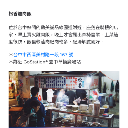
松香爌肉飯
位於台中熱鬧的勤美誠品綠園道附近，座落在騎樓的店
家，早上賣火雞肉飯，晚上才會擺出桌椅營業。上菜速
度很快，飯偏軟滷肉肥肉較多，配湯解膩剛好。
＊
台中市西區美村路一段 167 號
＊鄰近 GoStation® 臺中草悟廣場站