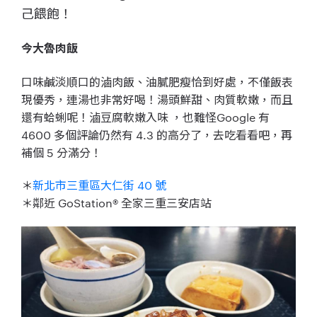
己餵飽！
今大魯肉飯
口味鹹淡順口的滷肉飯、油膩肥瘦恰到好處，不僅飯表
現優秀，連湯也非常好喝！湯頭鮮甜、肉質軟嫩，而且
還有蛤蜊呢！滷豆腐軟嫩入味 ，也難怪Google 有
4600 多個評論仍然有 4.3 的高分了，去吃看看吧，再
補個 5 分滿分！
＊
新北市三重區大仁街 40 號
＊鄰近 GoStation® 全家三重三安店站