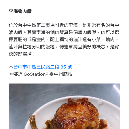
李海魯肉飯
位於台中中區第二市場附近的李海，是非常有名的台中
滷肉飯。其實李海的滷肉飯算是偏爌肉飯哦，肉可以選
擇要肥的或是瘦的，配上獨特的滷汁還有小菜，爌肉、
滷汁與粒粒分明的飯粒，傳達單純且美好的概念，是宵
夜的好選擇！
＊
台中市中區三民路二段 85 號
＊鄰近 GoStation® 臺中州廳站