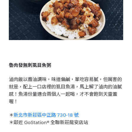
魯肉發無刺虱目魚粥
滷肉飯以醬油調味，味道偏鹹，單吃容易膩，但厲害的
就是，配上一口店裡的虱目魚湯，馬上解了滷肉的油膩
感！魚湯份量適合兩個人一起喝，才不會飽到天靈蓋
喔！
＊
新北市新莊區中正路 730-18 號
＊鄰近 GoStation® 全聯新莊龍安店站