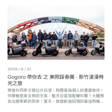
2019 / 6 / 21
Gogoro 帶你去 之 美照踩春團 - 新竹漫漫時
光之旅
穿梭在四季交替日升日落，時間是每個人的重要旅伴，
伴隨著逐漸炎熱的天氣，藍天白雲搭配蟬叫聲？大膽預
告出遊季節的到來！夏天，旅遊創造回憶的最佳時機，
這次我們拜訪風的家鄉 — 新竹。