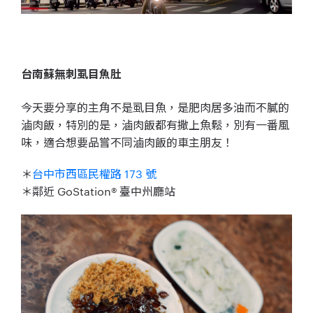
台南蘇無刺虱目魚肚
今天要分享的主角不是虱目魚，是肥肉居多油而不膩的
滷肉飯，特別的是，滷肉飯都有撒上魚鬆，別有一番風
味，適合想要品嘗不同滷肉飯的車主朋友！
＊
台中市西區民權路 173 號
＊鄰近 GoStation® 臺中州廳站