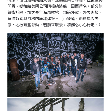
閒置，變租給
美國公司阿根納造船，因而得名。部分建
築遭拆除，加之
長年海風吹拂，
鋼筋外露、外表斑駁，
竟造就獨具風格的廢墟建築。（小提醒，由於年久失
修，地板有些鬆動。若前來取景，請務必小心行走。）