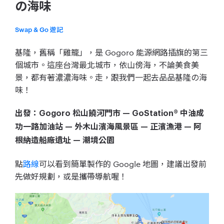
の海味
Swap & Go 遊記
基隆，舊稱「雞籠」，是 Go
goro 能源網路插旗的第三
個城市。
這座台灣最北城市，
依山傍海，不論美食美
景，都有著濃濃海味。走，跟我們一起去品品
基隆の海
味！
出發：
Gogoro 松山饒河門市
— GoStation® 中油成
功一路加油站
—
外木山濱海風景區
—
正濱漁港
—
阿
根納造船廠遺址
—
潮境公園
點
路線
可以看到簡單製作的
Google 地圖，建議出發前
先做好規劃，或是攜帶導航喔！