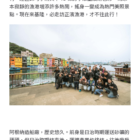
本寂靜的漁港增添許多熱鬧，搖身一變成為熱門美照景
點。現在來基隆，必走訪正濱漁港，才不往此行！
阿根納造船廠，歷史悠久。
前身是日治時期運送砂礦的
碼頭，但日治時期結束後，運礦產業也終結。往後廠房