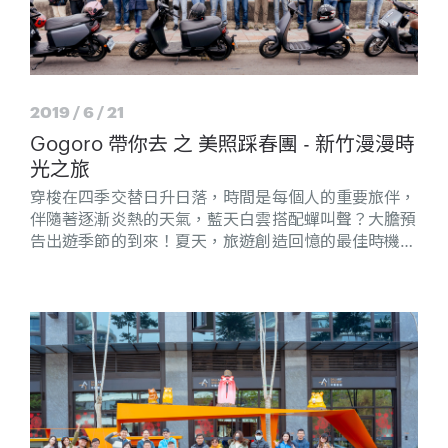
2019 / 6 / 21
Gogoro 帶你去 之 美照踩春團 - 新竹漫漫時
光之旅
穿梭在四季交替日升日落，時間是每個人的重要旅伴，
伴隨著逐漸炎熱的天氣，藍天白雲搭配蟬叫聲？大膽預
告出遊季節的到來！夏天，旅遊創造回憶的最佳時機，
這次我們拜訪風的家鄉 — 新竹。