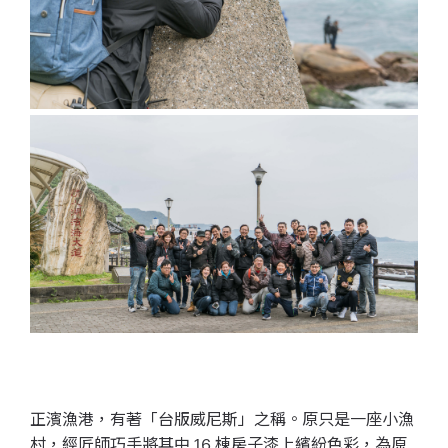
正濱漁港，有著「台版威尼斯」之稱。原只是一座小漁
村，經匠師巧手將其中 16 棟房子漆上繽紛色彩，為原