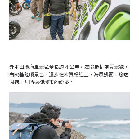
外木山濱海風景區
全長約 4 公里，
左眺野柳地質景觀，
右眺基隆嶼景色。漫步在木質棧道上，海風拂面，悠逸
閒適，暫時拋卻城市的紛擾。