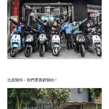
比起騎快，我們更喜歡騎帥！