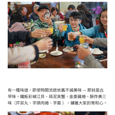
有一種味道，即使時間流逝依舊不減美味 — 那就是古
早味。鐵板彩椒江貝、
蒜泥蒸蟹、
金棗雞捲、
酥炸美三
味（芹菜丸、芋頭肉捲、芋棗 ），擄獲大家的胃和心。