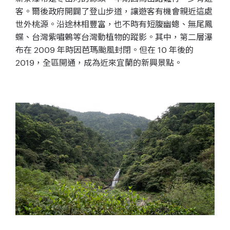
客。爾後政府開闢了登山步道，讓遊客有機會親近這處
世外桃源。沿途林相豐富，也不時有短腹幽蟌、無尾鳳
蝶、台灣紫嘯鶇等台灣動植物的蹤影。其
中，
第二層瀑
布在 2009 年時因芭瑪颱風封閉。但在
10 年後的
2019，全區開通，成為
近來宜蘭的新興景點。