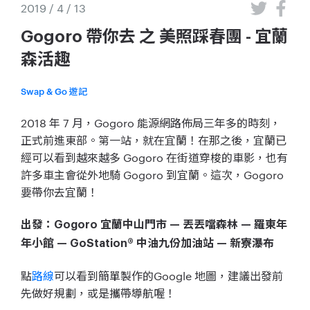
2019 / 4 / 13
Gogoro 帶你去 之 美照踩春團 - 宜蘭
森活趣
Swap & Go 遊記
2018 年 7 月，
Gogoro 能源網路佈局三年多的時刻，
正式前進東部。第一站，就在宜蘭！在那之後，宜蘭已
經可以看到越來越多 Gogoro 在街道穿梭的車影，也有
許多車主會從外地騎 Gogoro 到宜蘭。這次，Gogoro
要帶你去宜蘭！
出發：
Gogoro
宜蘭中山門市
—
丟丟噹森林
—
羅東年
年小館
— GoStation®
中油九份加油站
—
新寮瀑布
點
路線
可以看到簡單製作的
Google 地圖，建議出發前
先做好規劃，或是攜帶導航喔！