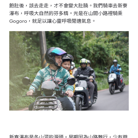
飽肚後，該去走走，才不會變大肚腩。我們騎車去新寮
瀑布，呼吸大自然的芬多精。光是在山間小路裡
騎乘
Gogoro
，就足以讓心靈呼吸閒適氣息。
新寮瀑布
是冬山河的源頭。早期因為山路難行，少有遊