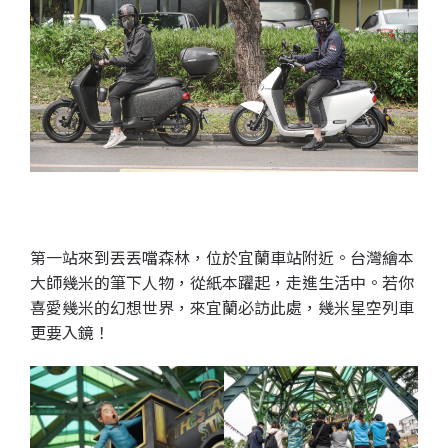
第一站來到丟丟噹森林，位於宜蘭車站附近。台灣繪本
大師幾米的筆下人物，從紙本躍起，走進生活中。若你
喜愛幾米的幻想世界，來宜蘭必訪此處，幾米星空列車
更要入鏡！