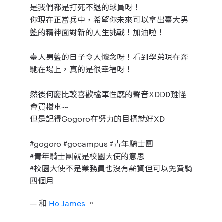
是我們都是打死不退的球員呀！
你現在正當兵中，希望你未來可以拿出臺大男
籃的精神面對新的人生挑戰！加油啦！
臺大男籃的日子令人懷念呀！看到學弟現在奔
馳在場上，真的是很幸福呀！
然後何慶比較喜歡檔車性感的聲音XDDD難怪
會買檔車~~
但是記得Gogoro在努力的目標就好XD
#gogoro #gocampus #青年騎士團
#青年騎士團就是校園大使的意思
#校園大使不是業務員也沒有薪資但可以免費騎
四個月
— 和
Ho James
。