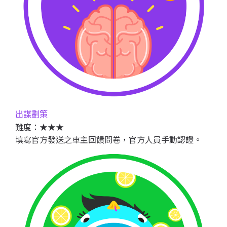
出謀劃策
難度：★
★
★
填寫官方發送之車主回饋問卷，官方人員手動認證。