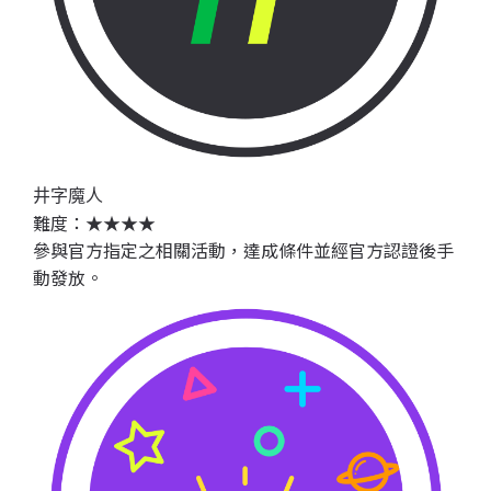
井字魔人
難度：★
★
★
★
參與官方指定之相關活動，達成條件並經官方認證後手
動發放。