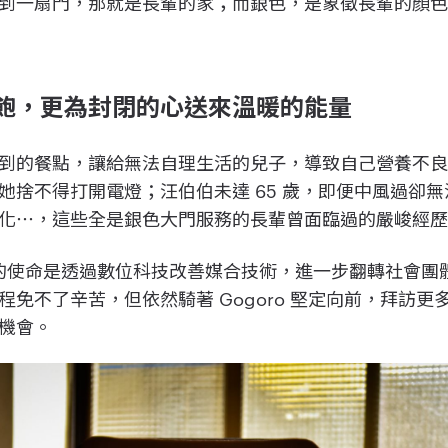
到一扇門，那就是長輩的家；而銀色，是象徵長輩的顏
飽，更為封閉的心送來溫暖的能量
到的餐點，讓給無法自理生活的兒子，導致自己營養不
她捨不得打開電燈；汪伯伯未達 65 歲，即便中風過卻
化⋯，這些全是銀色大門服務的長輩曾面臨過的嚴峻經
大門的使命是透過數位科技改善媒合技術，進一步翻轉社會
免不了辛苦，但依然騎著 Gogoro 堅定向前，拜訪
機會。