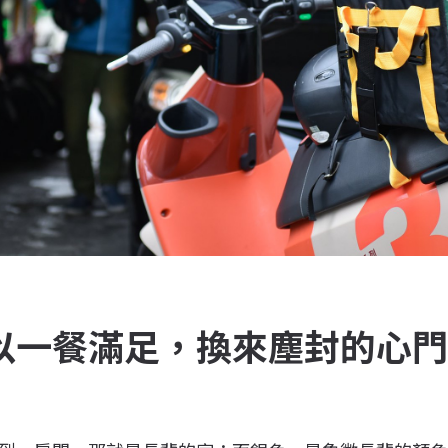
以一餐滿足，換來塵封的心