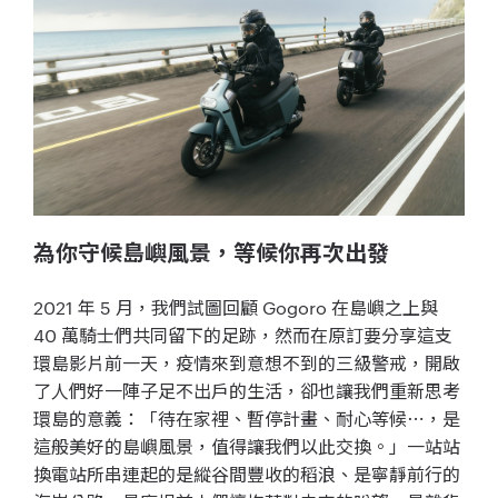
為你守候島嶼風景，等候你再次出發
2021 年 5 月，我們試圖回顧 Gogoro 在島嶼之上與
40 萬騎士們共同留下的足跡，然而在原訂要分享這支
環島影片前一天，疫情來到意想不到的三級警戒，開啟
了人們好一陣子足不出戶的生活，卻也讓我們重新思考
環島的意義：「待在家裡、暫停計畫、耐心等候⋯，是
這般美好的島嶼風景，值得讓我們以此交換。」一站站
換電站所串連起的是縱谷間豐收的稻浪、是寧靜前行的