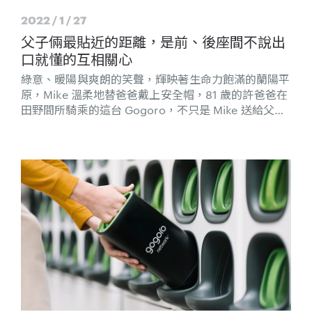
2022 / 1 / 27
父子倆最貼近的距離，是前、後座間不說出
口就懂的互相關心
綠意、暖陽與爽朗的笑聲，輝映著生命力飽滿的蘭陽平
原，Mike 溫柔地替爸爸戴上安全帽，81 歲的許爸爸在
田野間所騎乘的這台 Gogoro，不只是 Mike 送給父親
的禮物，更是增進感情的催化劑。讓離鄉打拚的兒子與
留守家鄉的父親有了更多共同話題與相處時光。