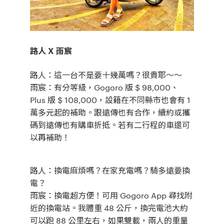
路人
X
雨宸
路人：
這一台不是要十幾萬嗎？很貴耶～～
雨宸
：有分等級，Gogoro 版 $ 98,000、
Plus 版 $ 108,000，設籍在不同縣市也會有 1
萬多元起的補助。跟遠傳也有合作，續約或攜
碼到遠傳也有購車折抵。若有二行程的車還可
以再補助！
路人：
換電麻煩嗎？在家充電嗎？騎多遠要換
電？
雨宸：
換電超方便！可用 Gogoro App 尋找附
近的換電站。
我體重 48 公斤，換完電池大約
可以跑 88 公里左右，如果雙載，兩人的重量