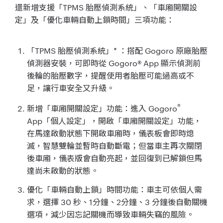
還新增支援「TPMS 胎壓偵測系統」、「車廂開關設
定」及「優化車輛自動上鎖時間」三項功能：
「TPMS 胎壓偵測系統」* ：搭配 Gogoro 原廠胎壓
偵測器安裝，可即時從 Gogoro® App 顯示偵測前
後輪的胎壓數字，提醒使用者胎壓可能過高或不
足，讓行車安全又升級。
®
新增「車廂開關設定」功能：進入 Gogoro
App「個人設定」，開啟「車廂開關設定」功能，
在馬達啟動狀態下開啟車廂時，儀表板會即時熄
滅，智慧雙輪並暫時自動斷電；但當車主再次關閉
後車廂，儀表版會自動亮起，並回復到已解鎖但馬
達尚未啟動的狀態。
優化「車輛自動上鎖」時間功能：車主可依個人需
求，選擇 30 秒、1分鐘、2分鐘、3 分鐘後自動關機
選項，減少因忘記關機而導致車輛失竊的風險。