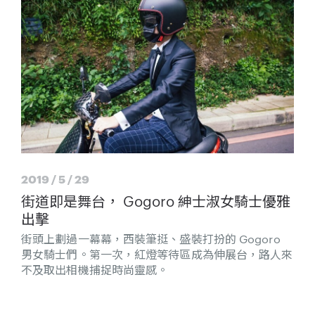
2019 / 5 / 29
街道即是舞台， Gogoro 紳士淑女騎士優雅
出擊
街頭上劃過一幕幕，西裝筆挺、盛裝打扮的 Gogoro
男女騎士們。第一次，紅燈等待區成為伸展台，路人來
不及取出相機捕捉時尚靈感。