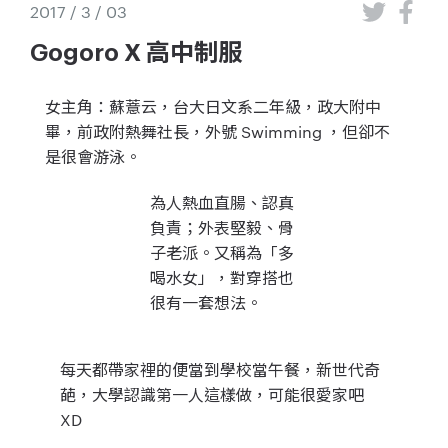
2017 / 3 / 03
Gogoro X 高中制服
女主角：蘇薏云，台大日文系二年級，政大附中
畢，前政附熱舞社長，外號 Swimming ，但卻不
是很會游泳。
為人熱血直腸、認真
負責；外表堅毅、骨
子老派。又稱為「多
喝水女」，對穿搭也
很有一套想法。
每天都帶家裡的便當到學校當午餐，新世代奇
葩，大學認識第一人這樣做，可能很愛家吧
XD