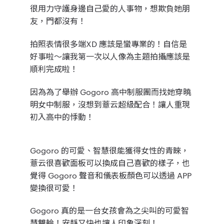
很用力守護身邊自己愛的人事物，想欺負她朋
友，門都沒有！
拍照表情很多端XD 應該是蠻專業的！自信是
好事啦～讓我第一次以人像為主題拍攝應該是
順利完成啦！
因為為了舉辦 Gogoro 高中制服團而找她穿曉
明女中制服，沒想到薏云超級配合！讓人重現
初入高中的悸動！
Gogoro 的可愛、智慧很能獲得女性的青睞，
薏云很喜歡面板可以換成自己喜歡的樣子，也
覺得 Gogoro 聲音和儀表板顏色可以透過 APP
變換很可愛！
Gogoro 真的是一台女孩會為之尖叫的可愛智
慧雙輪！安靜又快也讓人印象深刻！